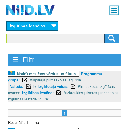
Skip
Main
to
menu
N
main
content
Izglītības iespējas
I
I
D
☰ Filtri
.
Notīrīt meklētos vārdus un filtrus
Programmu
L
grupa:
Vispārējā pirmsskolas izglītība
V
Valoda:
lv
Izglītotāja veids:
Pirmsskolas izglītības
iestāde
Izglītības iestāde:
Aizkraukles pilsētas pirmsskolas
izglītības iestāde "Zīlīte"
1
Rezultāti : 1 - 1 no 1