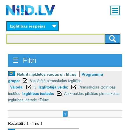
Skip
Main
to
menu
N
main
content
Izglītības iespējas
I
I
D
☰ Filtri
.
Notīrīt meklētos vārdus un filtrus
Programmu
L
grupa:
Vispārējā pirmsskolas izglītība
V
Valoda:
lv
Izglītotāja veids:
Pirmsskolas izglītības
iestāde
Izglītības iestāde:
Aizkraukles pilsētas pirmsskolas
izglītības iestāde "Zīlīte"
1
Rezultāti : 1 - 1 no 1