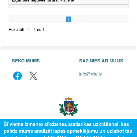
1
Rezultāti : 1 - 1 no 1
SEKO MUMS
SAZINIES AR MUMS
info@niid.lv
Šī vietne izmanto sīkdatnes statistikas uzkrāšanai, kas
palīdz mums analizēt lapas apmeklējumu un uzlabot tās
© 2025 Valsts izglītības attīstības aģentūra, publicētā satura visas tiesības