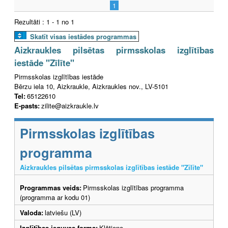
1
Rezultāti : 1 - 1 no 1
Skatīt visas iestādes programmas
Aizkraukles pilsētas pirmsskolas izglītības
iestāde "Zīlīte"
Pirmsskolas izglītības iestāde
Bērzu iela 10, Aizkraukle, Aizkraukles nov., LV-5101
Tel:
65122610
E-pasts:
zilite@aizkraukle.lv
Pirmsskolas izglītības
programma
Aizkraukles pilsētas pirmsskolas izglītības iestāde "Zīlīte"
Programmas veids:
Pirmsskolas izglītības programma
(programma ar kodu 01)
Valoda:
latviešu (LV)
Izglītības ieguves forma:
Klātiene