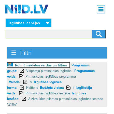
Skip
Main
to
menu
N
main
content
Izglītības iespējas
I
I
D
☰ Filtri
.
Notīrīt meklētos vārdus un filtrus
Programmu
L
grupa:
Vispārējā pirmsskolas izglītība
Programmas
V
veids:
Pirmsskolas izglītības programma
Valoda:
lv
Izglītības ieguves
forma:
Klātiene
Budžeta vietas:
1
Izglītotāja
veids:
Pirmsskolas izglītības iestāde
Izglītības
iestāde:
Aizkraukles pilsētas pirmsskolas izglītības iestāde
"Zīlīte"