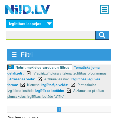
Skip
Main
to
menu
N
main
content
Izglītības iespējas
I
I
D
☰ Filtri
.
Notīrīt meklētos vārdus un filtrus
Tematiskā joma
L
detalizēti :
Vispārizglītojoša virziena izglītības programmas
V
Atrašanās vieta:
Aizkraukles nov.
Izglītības ieguves
forma:
Klātiene
Izglītotāja veids:
Pirmsskolas
izglītības iestāde
Izglītības iestāde:
Aizkraukles pilsētas
pirmsskolas izglītības iestāde "Zīlīte"
1
Rezultāti : 1 - 1 no 1