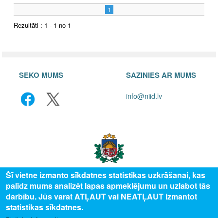
1
Rezultāti : 1 - 1 no 1
SEKO MUMS
SAZINIES AR MUMS
info@niid.lv
Šī vietne izmanto sīkdatnes statistikas uzkrāšanai, kas
palīdz mums analizēt lapas apmeklējumu un uzlabot tās
© 2025 Valsts izglītības attīstības aģentūra, publicētā satura visas tiesības
darbību. Jūs varat ATĻAUT vai NEATĻAUT izmantot
aizsargātas.
statistikas sīkdatnes.