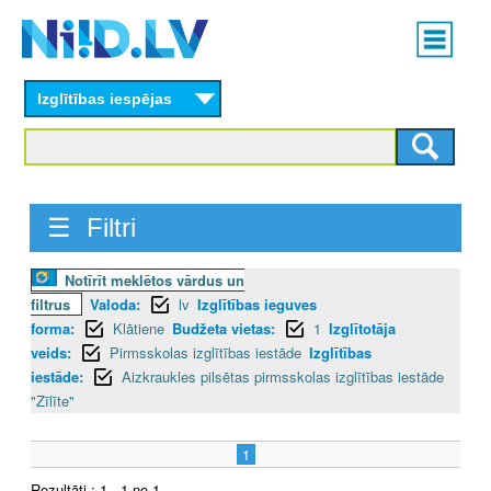
Skip
Main
to
menu
N
main
content
Izglītības iespējas
I
I
D
☰ Filtri
.
Notīrīt meklētos vārdus un
L
filtrus
Valoda:
lv
Izglītības ieguves
V
forma:
Klātiene
Budžeta vietas:
1
Izglītotāja
veids:
Pirmsskolas izglītības iestāde
Izglītības
iestāde:
Aizkraukles pilsētas pirmsskolas izglītības iestāde
"Zīlīte"
1
Rezultāti : 1 - 1 no 1