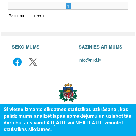
1
Rezultāti : 1 - 1 no 1
SEKO MUMS
SAZINIES AR MUMS
info@niid.lv
Šī vietne izmanto sīkdatnes statistikas uzkrāšanai, kas
palīdz mums analizēt lapas apmeklējumu un uzlabot tās
© 2025 Valsts izglītības attīstības aģentūra, publicētā satura visas tiesības
darbību. Jūs varat ATĻAUT vai NEATĻAUT izmantot
aizsargātas.
statistikas sīkdatnes.