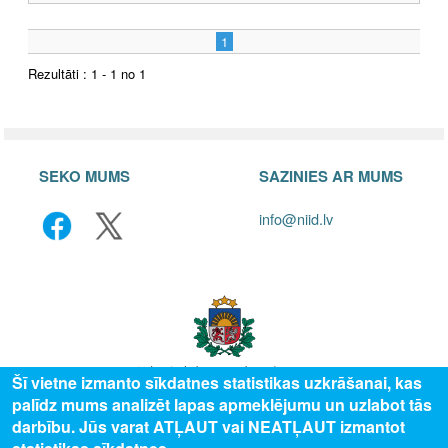
1
Rezultāti : 1 - 1 no 1
SEKO MUMS
SAZINIES AR MUMS
info@niid.lv
Šī vietne izmanto sīkdatnes statistikas uzkrāšanai, kas
palīdz mums analizēt lapas apmeklējumu un uzlabot tās
© 2025 Valsts izglītības attīstības aģentūra, publicētā satura visas tiesības
darbību. Jūs varat ATĻAUT vai NEATĻAUT izmantot
aizsargātas.