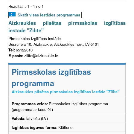
Rezultāti : 1 - 1 no 1
Skatīt visas iestādes programmas
Aizkraukles pilsētas pirmsskolas izglītības
iestāde "Zīlīte"
Pirmsskolas izglītības iestāde
Bērzu iela 10, Aizkraukle, Aizkraukles nov., LV-5101
Tel:
65122610
E-pasts:
zilite@aizkraukle.lv
Pirmsskolas izglītības
programma
Aizkraukles pilsētas pirmsskolas izglītības iestāde "Zīlīte"
Programmas veids:
Pirmsskolas izglītības programma
(programma ar kodu 01)
Valoda:
latviešu (LV)
Izglītības ieguves forma:
Klātiene