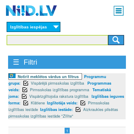
Skip
Main
to
menu
N
main
content
Izglītības iespējas
I
I
D
☰ Filtri
.
Notīrīt meklētos vārdus un filtrus
Programmu
L
grupa:
Vispārējā pirmsskolas izglītība
Programmas
V
veids:
Pirmsskolas izglītības programma
Tematiskā
joma:
Vispārizglītojoša rakstura izglītība
Izglītības ieguves
forma:
Klātiene
Izglītotāja veids:
Pirmsskolas
izglītības iestāde
Izglītības iestāde:
Aizkraukles pilsētas
pirmsskolas izglītības iestāde "Zīlīte"
1