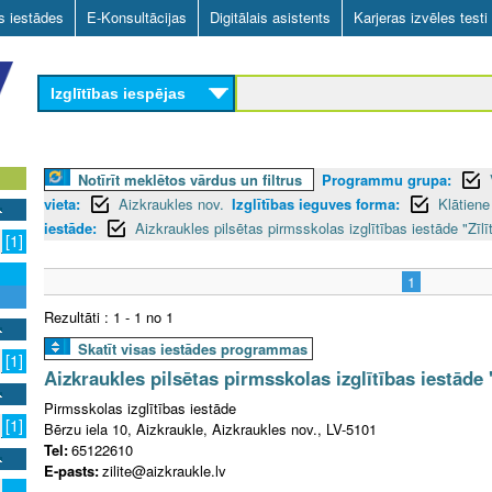
Skip
as iestādes
E-Konsultācijas
Digitālais asistents
Karjeras izvēles testi
to
main
Izglītības iespējas
content
Notīrīt meklētos vārdus un filtrus
Programmu grupa:
vieta:
Aizkraukles nov.
Izglītības ieguves forma:
Klātiene
iestāde:
Aizkraukles pilsētas pirmsskolas izglītības iestāde "Zīlī
[1]
1
Rezultāti : 1 - 1 no 1
Skatīt visas iestādes programmas
[1]
Aizkraukles pilsētas pirmsskolas izglītības iestāde "
Pirmsskolas izglītības iestāde
[1]
Bērzu iela 10, Aizkraukle, Aizkraukles nov., LV-5101
Tel:
65122610
E-pasts:
zilite@aizkraukle.lv