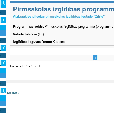
[1]
Pirmsskolas izglītības program
Aizkraukles pilsētas pirmsskolas izglītības iestāde "Zīlīte"
[1]
Programmas veids:
Pirmsskolas izglītības programma (programma 
Valoda:
latviešu (LV)
Izglītības ieguves forma:
Klātiene
[1]
1
[1]
Rezultāti : 1 - 1 no 1
[1]
S AR MUMS
v