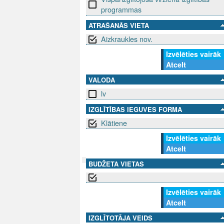
programmas
ATRAŠANĀS VIETA
Aizkraukles nov.
Izvēlēties vairāk
Atcelt
VALODA
lv
IZGLĪTĪBAS IEGUVES FORMA
Klātiene
Izvēlēties vairāk
Atcelt
BUDŽETA VIETAS
SEKO MUMS
SAZINIE
Izvēlēties vairāk
Atcelt
info@niid.l
IZGLĪTOTĀJA VEIDS