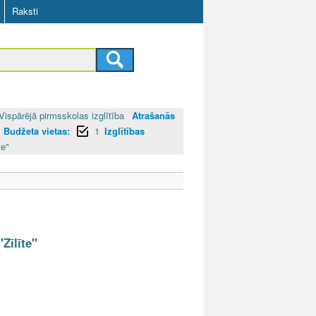
Raksti
Vispārējā pirmsskolas izglītība
Atrašanās
Budžeta vietas:
1
Izglītības
te"
Zīlīte"