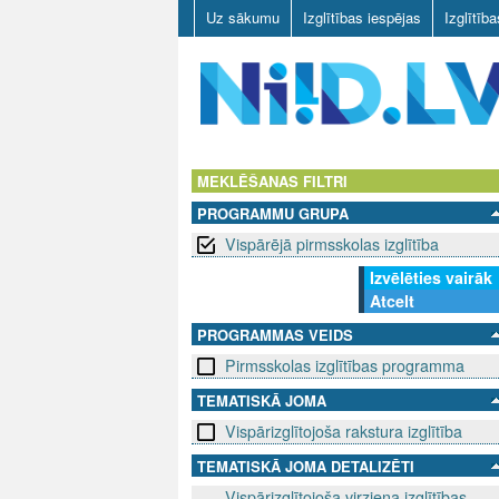
Uz sākumu
Izglītības iespējas
Izglītīb
N
I
MEKLĒŠANAS FILTRI
PROGRAMMU GRUPA
I
Vispārējā pirmsskolas izglītība
D
Izvēlēties vairāk
Atcelt
.
PROGRAMMAS VEIDS
L
Pirmsskolas izglītības programma
V
TEMATISKĀ JOMA
Vispārizglītojoša rakstura izglītība
TEMATISKĀ JOMA DETALIZĒTI
Vispārizglītojoša virziena izglītības