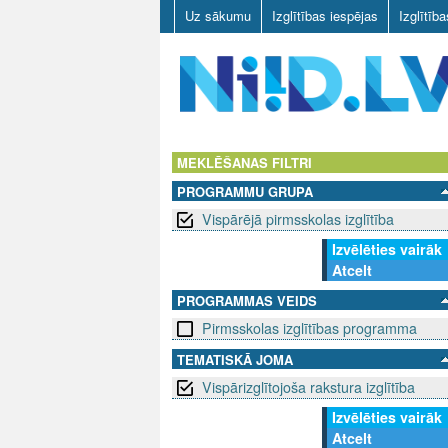
Uz sākumu
Izglītības iespējas
Izglītīb
N
I
MEKLĒŠANAS FILTRI
PROGRAMMU GRUPA
I
Vispārējā pirmsskolas izglītība
D
Izvēlēties vairāk
Atcelt
.
PROGRAMMAS VEIDS
L
Pirmsskolas izglītības programma
V
TEMATISKĀ JOMA
Vispārizglītojoša rakstura izglītība
Izvēlēties vairāk
Atcelt