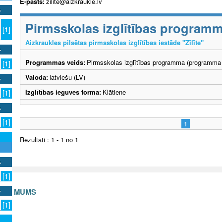
E-pasts:
zilite@aizkraukle.lv
Pirmsskolas izglītības program
[1]
Aizkraukles pilsētas pirmsskolas izglītības iestāde "Zīlīte"
Programmas veids:
Pirmsskolas izglītības programma (programma 
[1]
Valoda:
latviešu (LV)
Izglītības ieguves forma:
Klātiene
[1]
[1]
1
Rezultāti : 1 - 1 no 1
[1]
S AR MUMS
[1]
v