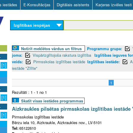
Skip
as iestādes
E-Konsultācijas
Digitālais asistents
Karjeras izvēles testi
to
main
Izglītības iespējas
content
Notīrīt meklētos vārdus un filtrus
Programmu grupa:
joma:
Vispārizglītojoša rakstura izglītība
Izglītības ieguves fo
veids:
Pirmsskolas izglītības iestāde
Izglītības iestāde:
A
[1]
iestāde "Zīlīte"
1
Rezultāti : 1 - 1 no 1
[1]
Skatīt visas iestādes programmas
Aizkraukles pilsētas pirmsskolas izglītības iestāde "
[1]
Pirmsskolas izglītības iestāde
Bērzu iela 10, Aizkraukle, Aizkraukles nov., LV-5101
Tel:
65122610