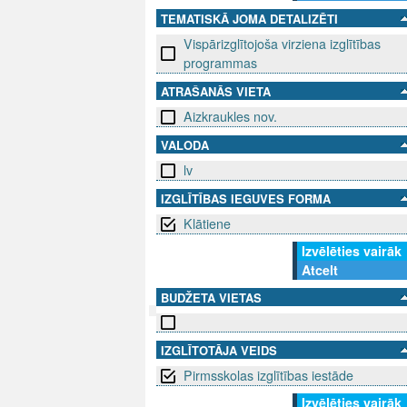
TEMATISKĀ JOMA DETALIZĒTI
Vispārizglītojoša virziena izglītības
programmas
ATRAŠANĀS VIETA
Aizkraukles nov.
VALODA
lv
IZGLĪTĪBAS IEGUVES FORMA
Klātiene
Izvēlēties vairāk
Atcelt
BUDŽETA VIETAS
SEKO MUMS
SAZINIE
IZGLĪTOTĀJA VEIDS
Pirmsskolas izglītības iestāde
info@niid.l
Izvēlēties vairāk