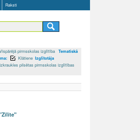
Raksti
Vispārējā pirmsskolas izglītība
Tematiskā
rma:
Klātiene
Izglītotāja
izkraukles pilsētas pirmsskolas izglītības
Zīlīte"