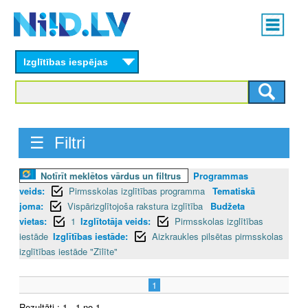
Skip
Main
to
menu
N
main
content
Izglītības iespējas
I
I
D
☰ Filtri
.
Notīrīt meklētos vārdus un filtrus
Programmas
L
veids:
Pirmsskolas izglītības programma
Tematiskā
V
joma:
Vispārizglītojoša rakstura izglītība
Budžeta
vietas:
1
Izglītotāja veids:
Pirmsskolas izglītības
iestāde
Izglītības iestāde:
Aizkraukles pilsētas pirmsskolas
izglītības iestāde "Zīlīte"
1
Rezultāti : 1 - 1 no 1