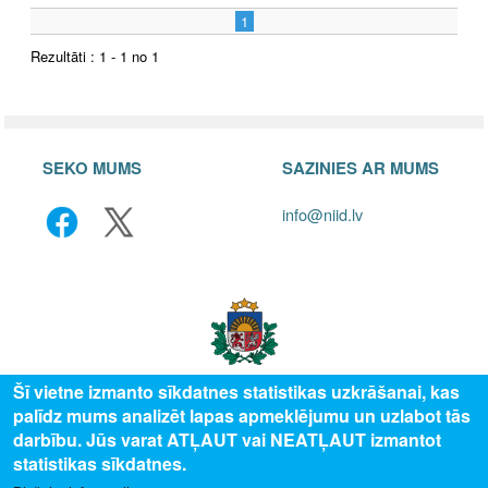
1
Rezultāti : 1 - 1 no 1
SEKO MUMS
SAZINIES AR MUMS
info@niid.lv
Šī vietne izmanto sīkdatnes statistikas uzkrāšanai, kas
palīdz mums analizēt lapas apmeklējumu un uzlabot tās
© 2025 Valsts izglītības attīstības aģentūra, publicētā satura visas tiesības
darbību. Jūs varat ATĻAUT vai NEATĻAUT izmantot
aizsargātas.
statistikas sīkdatnes.