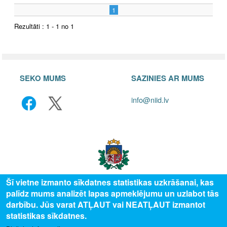
1
Rezultāti : 1 - 1 no 1
SEKO MUMS
SAZINIES AR MUMS
info@niid.lv
Šī vietne izmanto sīkdatnes statistikas uzkrāšanai, kas
palīdz mums analizēt lapas apmeklējumu un uzlabot tās
© 2025 Valsts izglītības attīstības aģentūra, publicētā satura visas tiesības
darbību. Jūs varat ATĻAUT vai NEATĻAUT izmantot
aizsargātas.
statistikas sīkdatnes.