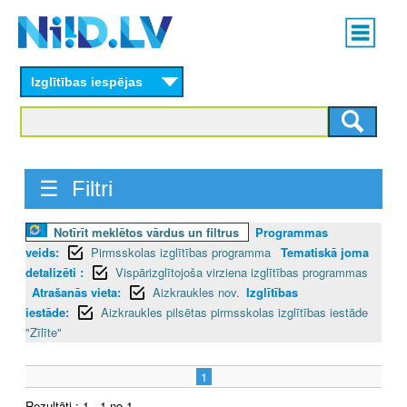
Skip
Main
to
menu
N
main
content
Izglītības iespējas
I
I
D
☰ Filtri
.
Notīrīt meklētos vārdus un filtrus
Programmas
L
veids:
Pirmsskolas izglītības programma
Tematiskā joma
V
detalizēti :
Vispārizglītojoša virziena izglītības programmas
Atrašanās vieta:
Aizkraukles nov.
Izglītības
iestāde:
Aizkraukles pilsētas pirmsskolas izglītības iestāde
"Zīlīte"
1
Rezultāti : 1 - 1 no 1