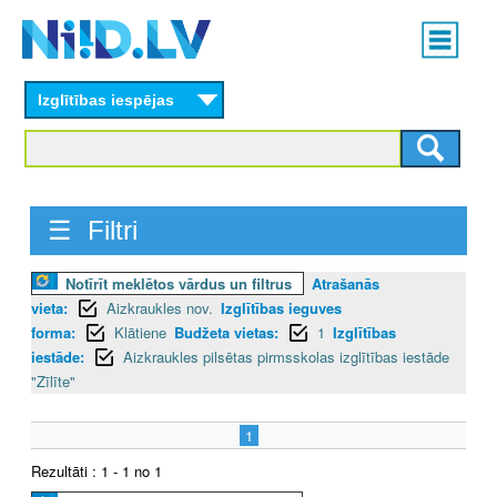
Skip
Main
to
menu
N
main
content
Izglītības iespējas
I
I
D
☰ Filtri
.
Notīrīt meklētos vārdus un filtrus
Atrašanās
L
vieta:
Aizkraukles nov.
Izglītības ieguves
V
forma:
Klātiene
Budžeta vietas:
1
Izglītības
iestāde:
Aizkraukles pilsētas pirmsskolas izglītības iestāde
"Zīlīte"
1
Rezultāti : 1 - 1 no 1