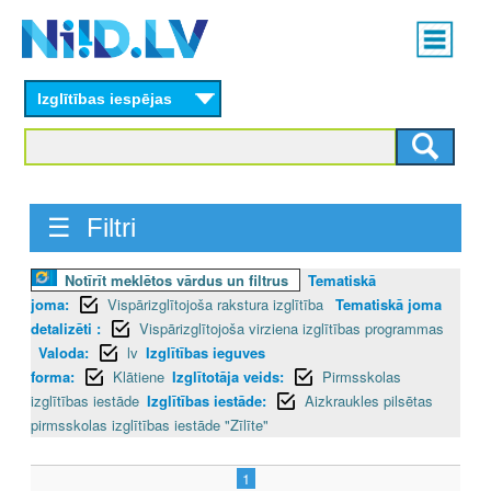
Skip
Main
to
menu
N
main
content
Izglītības iespējas
I
I
D
☰ Filtri
.
Notīrīt meklētos vārdus un filtrus
Tematiskā
L
joma:
Vispārizglītojoša rakstura izglītība
Tematiskā joma
V
detalizēti :
Vispārizglītojoša virziena izglītības programmas
Valoda:
lv
Izglītības ieguves
forma:
Klātiene
Izglītotāja veids:
Pirmsskolas
izglītības iestāde
Izglītības iestāde:
Aizkraukles pilsētas
pirmsskolas izglītības iestāde "Zīlīte"
1