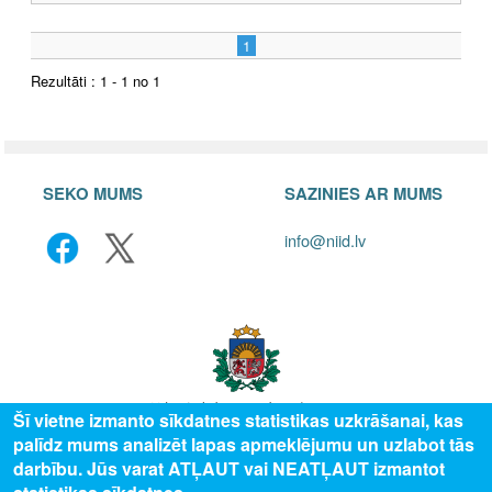
1
Rezultāti : 1 - 1 no 1
SEKO MUMS
SAZINIES AR MUMS
info@niid.lv
Šī vietne izmanto sīkdatnes statistikas uzkrāšanai, kas
palīdz mums analizēt lapas apmeklējumu un uzlabot tās
© 2025 Valsts izglītības attīstības aģentūra, publicētā satura visas tiesības
darbību. Jūs varat ATĻAUT vai NEATĻAUT izmantot
aizsargātas.