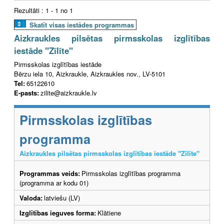
Rezultāti : 1 - 1 no 1
Skatīt visas iestādes programmas
Aizkraukles pilsētas pirmsskolas izglītības
iestāde "Zīlīte"
Pirmsskolas izglītības iestāde
Bērzu iela 10, Aizkraukle, Aizkraukles nov., LV-5101
Tel:
65122610
E-pasts:
zilite@aizkraukle.lv
Pirmsskolas izglītības
programma
Aizkraukles pilsētas pirmsskolas izglītības iestāde "Zīlīte"
Programmas veids:
Pirmsskolas izglītības programma
(programma ar kodu 01)
Valoda:
latviešu (LV)
Izglītības ieguves forma:
Klātiene