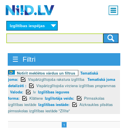
Skip
Main
to
menu
N
main
content
Izglītības iespējas
I
I
D
☰ Filtri
.
Notīrīt meklētos vārdus un filtrus
Tematiskā
L
joma:
Vispārizglītojoša rakstura izglītība
Tematiskā joma
V
detalizēti :
Vispārizglītojoša virziena izglītības programmas
Valoda:
lv
Izglītības ieguves
forma:
Klātiene
Izglītotāja veids:
Pirmsskolas
izglītības iestāde
Izglītības iestāde:
Aizkraukles pilsētas
pirmsskolas izglītības iestāde "Zīlīte"
1