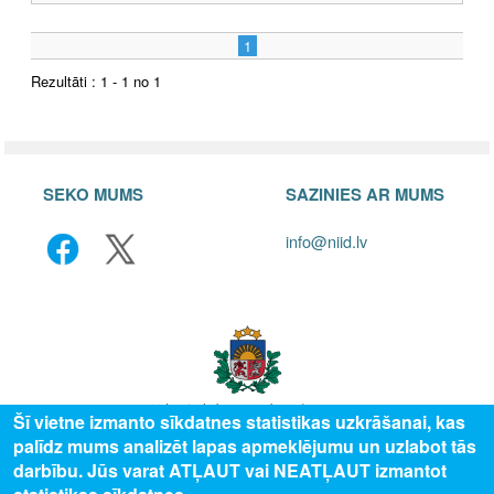
1
Rezultāti : 1 - 1 no 1
SEKO MUMS
SAZINIES AR MUMS
info@niid.lv
Šī vietne izmanto sīkdatnes statistikas uzkrāšanai, kas
palīdz mums analizēt lapas apmeklējumu un uzlabot tās
© 2025 Valsts izglītības attīstības aģentūra, publicētā satura visas tiesības
darbību. Jūs varat ATĻAUT vai NEATĻAUT izmantot
aizsargātas.