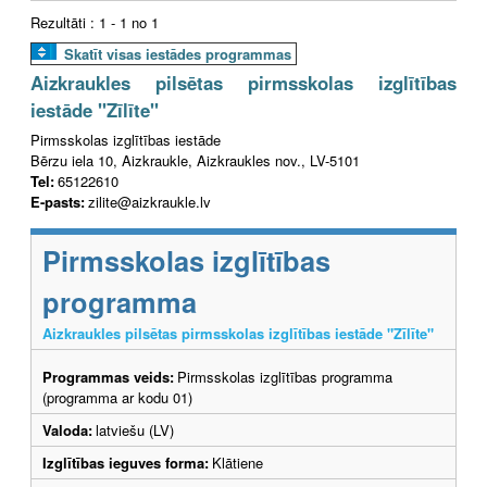
Rezultāti : 1 - 1 no 1
Skatīt visas iestādes programmas
Aizkraukles pilsētas pirmsskolas izglītības
iestāde "Zīlīte"
Pirmsskolas izglītības iestāde
Bērzu iela 10, Aizkraukle, Aizkraukles nov., LV-5101
Tel:
65122610
E-pasts:
zilite@aizkraukle.lv
Pirmsskolas izglītības
programma
Aizkraukles pilsētas pirmsskolas izglītības iestāde "Zīlīte"
Programmas veids:
Pirmsskolas izglītības programma
(programma ar kodu 01)
Valoda:
latviešu (LV)
Izglītības ieguves forma:
Klātiene