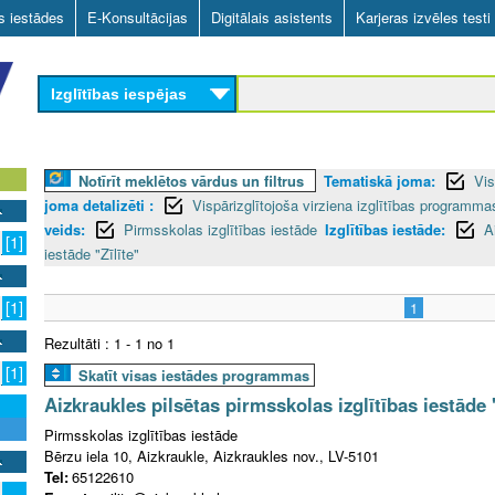
Skip
as iestādes
E-Konsultācijas
Digitālais asistents
Karjeras izvēles testi
to
main
Izglītības iespējas
content
Notīrīt meklētos vārdus un filtrus
Tematiskā joma:
Vis
joma detalizēti :
Vispārizglītojoša virziena izglītības programm
veids:
Pirmsskolas izglītības iestāde
Izglītības iestāde:
A
[1]
iestāde "Zīlīte"
[1]
1
Rezultāti : 1 - 1 no 1
[1]
Skatīt visas iestādes programmas
Aizkraukles pilsētas pirmsskolas izglītības iestāde "
Pirmsskolas izglītības iestāde
Bērzu iela 10, Aizkraukle, Aizkraukles nov., LV-5101
Tel:
65122610