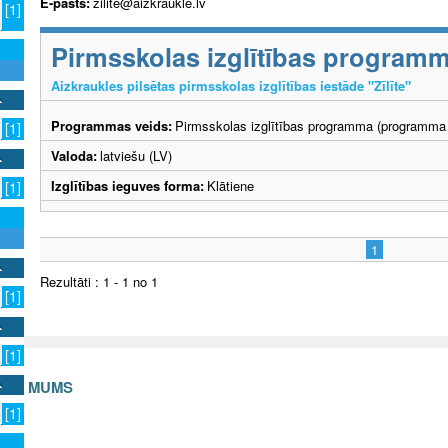
E-pasts:
zilite@aizkraukle.lv
[1]
Pirmsskolas izglītības program
Aizkraukles pilsētas pirmsskolas izglītības iestāde "Zīlīte"
Programmas veids:
Pirmsskolas izglītības programma (programma 
[1]
Valoda:
latviešu (LV)
Izglītības ieguves forma:
Klātiene
[1]
1
Rezultāti : 1 - 1 no 1
[1]
[1]
S AR MUMS
[1]
v