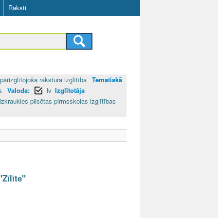
Raksti
pārizglītojoša rakstura izglītība
Tematiskā
as
Valoda:
lv
Izglītotāja
izkraukles pilsētas pirmsskolas izglītības
Zīlīte"