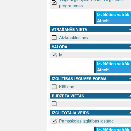
programmas
Izvēlēties vairāk
Atcelt
ATRAŠANĀS VIETA
Aizkraukles nov.
VALODA
lv
Izvēlēties vairāk
Atcelt
IZGLĪTĪBAS IEGUVES FORMA
Klātiene
BUDŽETA VIETAS
SEKO MUMS
SAZINIE
IZGLĪTOTĀJA VEIDS
Pirmsskolas izglītības iestāde
info@niid.l
Izvēlēties vairāk