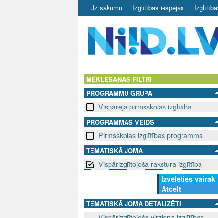
Uz sākumu
Izglītības iespējas
Izglītīb
N
I
MEKLĒŠANAS FILTRI
PROGRAMMU GRUPA
I
Vispārējā pirmsskolas izglītība
D
PROGRAMMAS VEIDS
Pirmsskolas izglītības programma
.
TEMATISKĀ JOMA
L
Vispārizglītojoša rakstura izglītība
V
Izvēlēties vairāk
Atcelt
TEMATISKĀ JOMA DETALIZĒTI
Vispārizglītojoša virziena izglītības