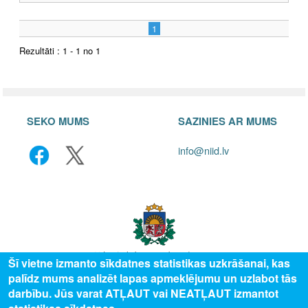
1
Rezultāti : 1 - 1 no 1
SEKO MUMS
SAZINIES AR MUMS
info@niid.lv
Šī vietne izmanto sīkdatnes statistikas uzkrāšanai, kas
palīdz mums analizēt lapas apmeklējumu un uzlabot tās
© 2025 Valsts izglītības attīstības aģentūra, publicētā satura visas tiesības
darbību. Jūs varat ATĻAUT vai NEATĻAUT izmantot
aizsargātas.