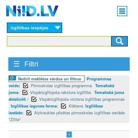
Skip
Main
to
menu
N
main
content
Izglītības iespējas
I
I
D
☰ Filtri
.
Notīrīt meklētos vārdus un filtrus
Programmas
L
veids:
Pirmsskolas izglītības programma
Tematiskā
V
joma:
Vispārizglītojoša rakstura izglītība
Tematiskā joma
detalizēti :
Vispārizglītojoša virziena izglītības programmas
Izglītības ieguves forma:
Klātiene
Izglītības
iestāde:
Aizkraukles pilsētas pirmsskolas izglītības iestāde
"Zīlīte"
1