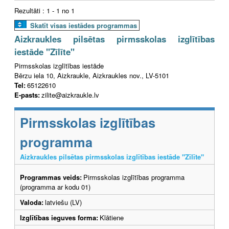
Rezultāti : 1 - 1 no 1
Skatīt visas iestādes programmas
Aizkraukles pilsētas pirmsskolas izglītības
iestāde "Zīlīte"
Pirmsskolas izglītības iestāde
Bērzu iela 10, Aizkraukle, Aizkraukles nov., LV-5101
Tel:
65122610
E-pasts:
zilite@aizkraukle.lv
Pirmsskolas izglītības
programma
Aizkraukles pilsētas pirmsskolas izglītības iestāde "Zīlīte"
Programmas veids:
Pirmsskolas izglītības programma
(programma ar kodu 01)
Valoda:
latviešu (LV)
Izglītības ieguves forma:
Klātiene