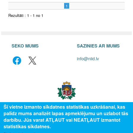
1
Rezultāti : 1 - 1 no 1
SEKO MUMS
SAZINIES AR MUMS
info@niid.lv
Šī vietne izmanto sīkdatnes statistikas uzkrāšanai, kas
palīdz mums analizēt lapas apmeklējumu un uzlabot tās
© 2025 Valsts izglītības attīstības aģentūra, publicētā satura visas tiesības
darbību. Jūs varat ATĻAUT vai NEATĻAUT izmantot
aizsargātas.
statistikas sīkdatnes.