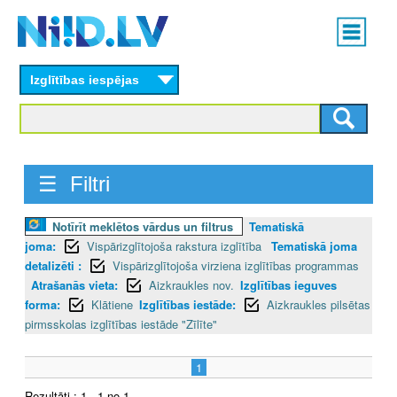
Skip
Main
to
menu
N
main
content
Izglītības iespējas
I
I
D
☰ Filtri
.
Notīrīt meklētos vārdus un filtrus
Tematiskā
L
joma:
Vispārizglītojoša rakstura izglītība
Tematiskā joma
V
detalizēti :
Vispārizglītojoša virziena izglītības programmas
Atrašanās vieta:
Aizkraukles nov.
Izglītības ieguves
forma:
Klātiene
Izglītības iestāde:
Aizkraukles pilsētas
pirmsskolas izglītības iestāde "Zīlīte"
1
Rezultāti : 1 - 1 no 1