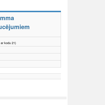
ramma
aucējumiem
 ar kodu 21)