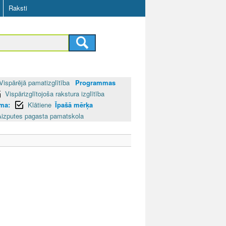
Raksti
Vispārējā pamatizglītība
Programmas
Vispārizglītojoša rakstura izglītība
rma:
Klātiene
Īpašā mērķa
Aizputes pagasta pamatskola