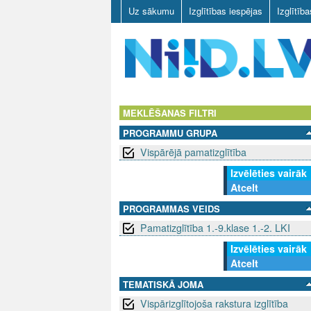
Uz sākumu
Izglītības iespējas
Izglītīb
N
I
MEKLĒŠANAS FILTRI
PROGRAMMU GRUPA
I
Vispārējā pamatizglītība
D
Izvēlēties vairāk
Atcelt
.
PROGRAMMAS VEIDS
L
Pamatizglītība 1.-9.klase 1.-2. LKI
V
Izvēlēties vairāk
Atcelt
TEMATISKĀ JOMA
Vispārizglītojoša rakstura izglītība