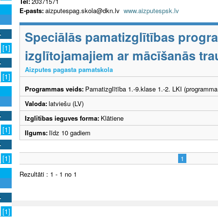
Tel:
20371571
E-pasts:
aizputespag.skola@dkn.lv
www.aizputespsk.lv
Speciālās pamatizglītības prog
[1]
izglītojamajiem ar mācīšanās tr
Aizputes pagasta pamatskola
[1]
Programmas veids:
Pamatizglītība 1.-9.klase 1.-2. LKI (programma
Valoda:
latviešu (LV)
Izglītības ieguves forma:
Klātiene
[1]
Ilgums:
līdz 10 gadiem
[1]
1
Rezultāti : 1 - 1 no 1
[1]