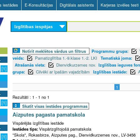
Skip
as iestādes
E-Konsultācijas
Digitālais asistents
Karjeras izvēles testi
to
main
Izglītības iespējas
content
Notīrīt meklētos vārdus un filtrus
Programmu grupa:
veids:
Pamatizglītība 1.-9.klase 1.-2. LKI
Tematiskā joma:
Atrašanās vieta:
Dienvidkurzemes nov.
Izglītības ieguves fo
[1]
grupa:
Cilvēki ar īpašām vajadzībām
Izglītības iestāde:
1
Rezultāti : 1 - 1 no 1
[1]
Skatīt visas iestādes programmas
Aizputes pagasta pamatskola
Vispārējās izglītības iestāde
Iestādes tips:
Vispārizglītojošā pamatskola
"Skola", Rokasbirze, Aizputes pag., Dienvidkurzemes nov., LV-3456
[1]