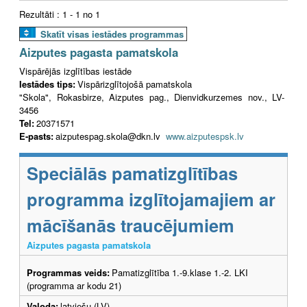
Rezultāti : 1 - 1 no 1
Skatīt visas iestādes programmas
Aizputes pagasta pamatskola
Vispārējās izglītības iestāde
Iestādes tips:
Vispārizglītojošā pamatskola
"Skola", Rokasbirze, Aizputes pag., Dienvidkurzemes nov., LV-
3456
Tel:
20371571
E-pasts:
aizputespag.skola@dkn.lv
www.aizputespsk.lv
Speciālās pamatizglītības
programma izglītojamajiem ar
mācīšanās traucējumiem
Aizputes pagasta pamatskola
Programmas veids:
Pamatizglītība 1.-9.klase 1.-2. LKI
(programma ar kodu 21)
Valoda:
latviešu (LV)