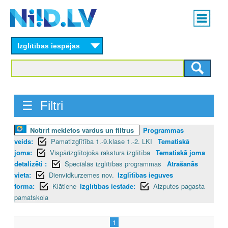
Skip
Main
to
menu
N
main
content
Izglītības iespējas
I
I
D
☰ Filtri
.
Notīrīt meklētos vārdus un filtrus
Programmas
L
veids:
Pamatizglītība 1.-9.klase 1.-2. LKI
Tematiskā
V
joma:
Vispārizglītojoša rakstura izglītība
Tematiskā joma
detalizēti :
Speciālās izglītības programmas
Atrašanās
vieta:
Dienvidkurzemes nov.
Izglītības ieguves
forma:
Klātiene
Izglītības iestāde:
Aizputes pagasta
pamatskola
1