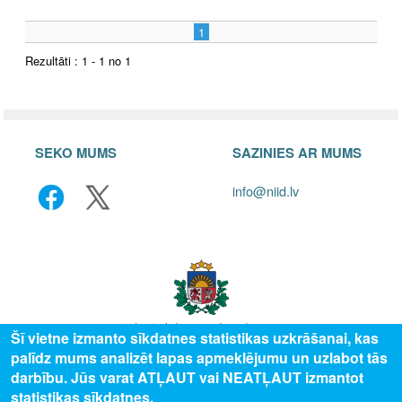
1
Rezultāti : 1 - 1 no 1
SEKO MUMS
SAZINIES AR MUMS
info@niid.lv
Šī vietne izmanto sīkdatnes statistikas uzkrāšanai, kas
palīdz mums analizēt lapas apmeklējumu un uzlabot tās
© 2025 Valsts izglītības attīstības aģentūra, publicētā satura visas tiesības
darbību. Jūs varat ATĻAUT vai NEATĻAUT izmantot
aizsargātas.
statistikas sīkdatnes.