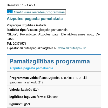
Rezultāti : 1 - 1 no 1
Skatīt visas iestādes programmas
Aizputes pagasta pamatskola
Vispārējās izglītības iestāde
Iestādes tips:
Vispārizglītojošā pamatskola
"Skola", Rokasbirze, Aizputes pag., Dienvidkurzemes nov., LV-
3456
Tel:
20371571
E-pasts:
aizputespag.skola@dkn.lv
www.aizputespsk.lv
Pamatizglītības programma
Aizputes pagasta pamatskola
Programmas veids:
Pamatizglītība 1.-9.klase 1.-2. LKI
(programma ar kodu 21)
Valoda:
latviešu (LV)
Izglītības ieguves forma:
Klātiene
Ilgums:
9 gadi