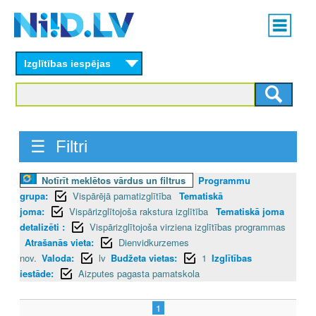
Skip
Main
to
menu
N
main
content
Izglītības iespējas
I
I
D
☰ Filtri
.
Notīrīt meklētos vārdus un filtrus
Programmu
L
grupa:
Vispārējā pamatizglītība
Tematiskā
V
joma:
Vispārizglītojoša rakstura izglītība
Tematiskā joma
detalizēti :
Vispārizglītojoša virziena izglītības programmas
Atrašanās vieta:
Dienvidkurzemes
nov.
Valoda:
lv
Budžeta vietas:
1
Izglītības
iestāde:
Aizputes pagasta pamatskola
1