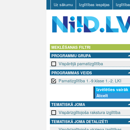
Uz sākumu
Izglītības iespējas
Izglītīb
N
I
MEKLĒŠANAS FILTRI
PROGRAMMU GRUPA
I
Vispārējā pamatizglītība
D
PROGRAMMAS VEIDS
Pamatizglītība 1.-9.klase 1.-2. LKI
.
Izvēlēties vairāk
L
Atcelt
V
TEMATISKĀ JOMA
Vispārizglītojoša rakstura izglītība
TEMATISKĀ JOMA DETALIZĒTI
Vispārizglītojoša virziena izglītības