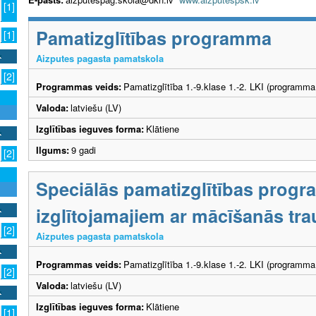
[1]
Pamatizglītības programma
[1]
Aizputes pagasta pamatskola
[2]
Programmas veids:
Pamatizglītība 1.-9.klase 1.-2. LKI (programma
Valoda:
latviešu (LV)
Izglītības ieguves forma:
Klātiene
Ilgums:
9 gadi
[2]
Speciālās pamatizglītības prog
izglītojamajiem ar mācīšanās tr
[2]
Aizputes pagasta pamatskola
Programmas veids:
Pamatizglītība 1.-9.klase 1.-2. LKI (programma
[2]
Valoda:
latviešu (LV)
Izglītības ieguves forma:
Klātiene
[1]