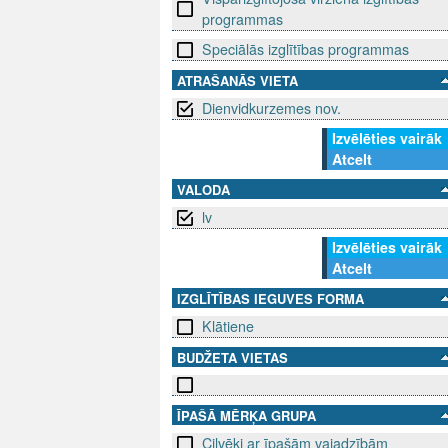
programmas
Speciālās izglītības programmas
ATRAŠANĀS VIETA
Dienvidkurzemes nov.
Izvēlēties vairāk
Atcelt
VALODA
lv
Izvēlēties vairāk
Atcelt
IZGLĪTĪBAS IEGUVES FORMA
Klātiene
BUDŽETA VIETAS
ĪPAŠĀ MĒRĶA GRUPA
Cilvēki ar īpašām vajadzībām