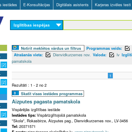
Skip
as iestādes
E-Konsultācijas
Digitālais asistents
Karjeras izvēles testi
to
main
Izglītības iespējas
content
Notīrīt meklētos vārdus un filtrus
Programmas veids:
Atrašanās vieta:
Dienvidkurzemes nov.
Valoda:
lv
Izglīt
pamatskola
[2]
1
[2]
Rezultāti : 1 - 2 no 2
Skatīt visas iestādes programmas
Aizputes pagasta pamatskola
Vispārējās izglītības iestāde
[2]
Iestādes tips:
Vispārizglītojošā pamatskola
"Skola", Rokasbirze, Aizputes pag., Dienvidkurzemes nov., LV-3456
Tel:
20371571
E-pasts:
aizputespag.skola@dkn.lv
www.aizputespsk.lv