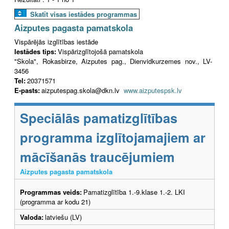
Skatīt visas iestādes programmas
Aizputes pagasta pamatskola
Vispārējās izglītības iestāde
Iestādes tips:
Vispārizglītojošā pamatskola
"Skola", Rokasbirze, Aizputes pag., Dienvidkurzemes nov., LV-
3456
Tel:
20371571
E-pasts:
aizputespag.skola@dkn.lv
www.aizputespsk.lv
Speciālās pamatizglītības
programma izglītojamajiem ar
mācīšanās traucējumiem
Aizputes pagasta pamatskola
Programmas veids:
Pamatizglītība 1.-9.klase 1.-2. LKI
(programma ar kodu 21)
Valoda:
latviešu (LV)