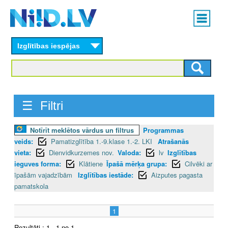
Skip
Main
to
menu
N
main
content
Izglītības iespējas
I
I
D
☰ Filtri
.
Notīrīt meklētos vārdus un filtrus
Programmas
L
veids:
Pamatizglītība 1.-9.klase 1.-2. LKI
Atrašanās
V
vieta:
Dienvidkurzemes nov.
Valoda:
lv
Izglītības
ieguves forma:
Klātiene
Īpašā mērķa grupa:
Cilvēki ar
īpašām vajadzībām
Izglītības iestāde:
Aizputes pagasta
pamatskola
1
Rezultāti : 1 - 1 no 1