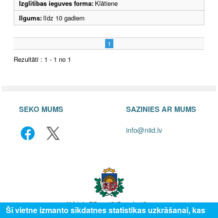
Izglītības ieguves forma:
Klātiene
Ilgums:
līdz 10 gadiem
1
Rezultāti : 1 - 1 no 1
SEKO MUMS
SAZINIES AR MUMS
info@niid.lv
Šī vietne izmanto sīkdatnes statistikas uzkrāšanai, kas