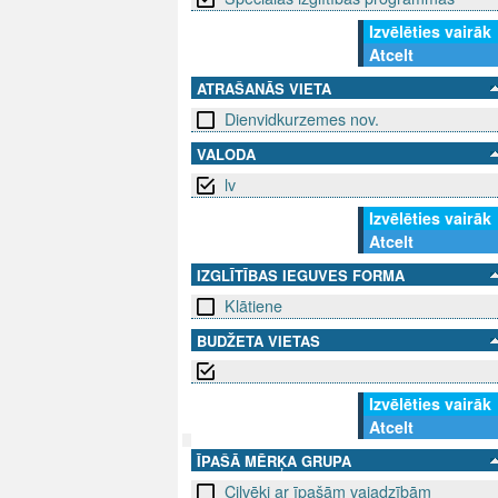
Izvēlēties vairāk
Atcelt
ATRAŠANĀS VIETA
Dienvidkurzemes nov.
VALODA
lv
Izvēlēties vairāk
Atcelt
IZGLĪTĪBAS IEGUVES FORMA
Klātiene
BUDŽETA VIETAS
Izvēlēties vairāk
Atcelt
ĪPAŠĀ MĒRĶA GRUPA
SEKO MUMS
SAZINIE
Cilvēki ar īpašām vajadzībām