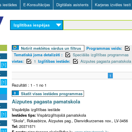
Skip
as iestādes
E-Konsultācijas
Digitālais asistents
Karjeras izvēles testi
to
main
Izglītības iespējas
content
Notīrīt meklētos vārdus un filtrus
Programmas veids:
Tematiskā joma detalizēti :
Speciālās izglītības programmas
vietas:
1
Izglītības iestāde:
Aizputes pagasta pamatskola
[1]
1
[1]
Rezultāti : 1 - 1 no 1
Skatīt visas iestādes programmas
Aizputes pagasta pamatskola
Vispārējās izglītības iestāde
[1]
Iestādes tips:
Vispārizglītojošā pamatskola
"Skola", Rokasbirze, Aizputes pag., Dienvidkurzemes nov., LV-3456
Tel:
20371571
[1]
E-pasts:
aizputespag.skola@dkn.lv
www.aizputespsk.lv