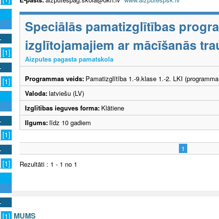
Speciālās pamatizglītības prog
izglītojamajiem ar mācīšanās tr
[1]
Aizputes pagasta pamatskola
Programmas veids:
Pamatizglītība 1.-9.klase 1.-2. LKI (programma
[1]
Valoda:
latviešu (LV)
Izglītības ieguves forma:
Klātiene
Ilgums:
līdz 10 gadiem
[1]
1
[1]
Rezultāti : 1 - 1 no 1
S AR MUMS
[1]