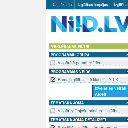
Uz sākumu
Izglītības iespējas
Izglītīb
N
I
MEKLĒŠANAS FILTRI
PROGRAMMU GRUPA
I
Vispārējā pamatizglītība
D
PROGRAMMAS VEIDS
Pamatizglītība 1.-9.klase 1.-2. LKI
.
Izvēlēties vairāk
L
Atcelt
V
TEMATISKĀ JOMA
Vispārizglītojoša rakstura izglītība
TEMATISKĀ JOMA DETALIZĒTI
Speciālās izglītības programmas