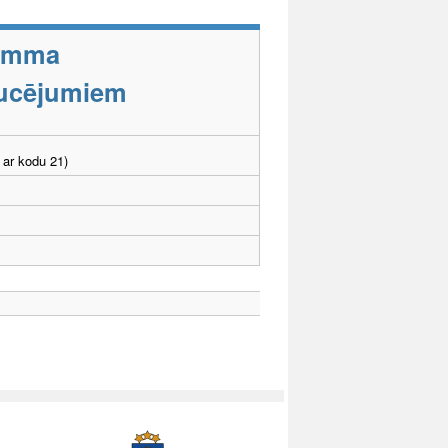
ramma
aucējumiem
 ar kodu 21)