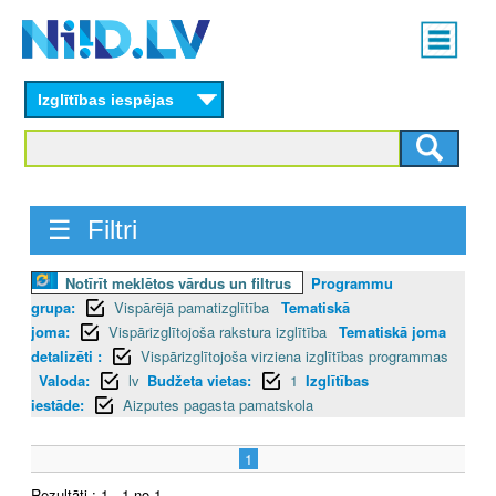
Skip
Main
to
menu
N
main
content
Izglītības iespējas
I
I
D
☰ Filtri
.
Notīrīt meklētos vārdus un filtrus
Programmu
L
grupa:
Vispārējā pamatizglītība
Tematiskā
V
joma:
Vispārizglītojoša rakstura izglītība
Tematiskā joma
detalizēti :
Vispārizglītojoša virziena izglītības programmas
Valoda:
lv
Budžeta vietas:
1
Izglītības
iestāde:
Aizputes pagasta pamatskola
1
Rezultāti : 1 - 1 no 1