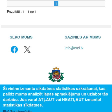
1
Rezultāti : 1 - 1 no 1
SEKO MUMS
SAZINIES AR MUMS
info@niid.lv
Šī vietne izmanto sīkdatnes statistikas uzkrāšanai, kas
palīdz mums analizēt lapas apmeklējumu un uzlabot tās
© 2025 Valsts izglītības attīstības aģentūra, publicētā satura visas tiesības
darbību. Jūs varat ATĻAUT vai NEATĻAUT izmantot
aizsargātas.
statistikas sīkdatnes.
Plašāka informācija