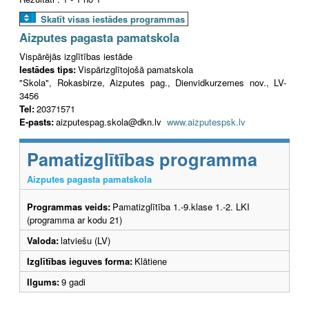
Skatīt visas iestādes programmas
Aizputes pagasta pamatskola
Vispārējās izglītības iestāde
Iestādes tips:
Vispārizglītojošā pamatskola
"Skola", Rokasbirze, Aizputes pag., Dienvidkurzemes nov., LV-
3456
Tel:
20371571
E-pasts:
aizputespag.skola@dkn.lv
www.aizputespsk.lv
Pamatizglītības programma
Aizputes pagasta pamatskola
Programmas veids:
Pamatizglītība 1.-9.klase 1.-2. LKI
(programma ar kodu 21)
Valoda:
latviešu (LV)
Izglītības ieguves forma:
Klātiene
Ilgums:
9 gadi