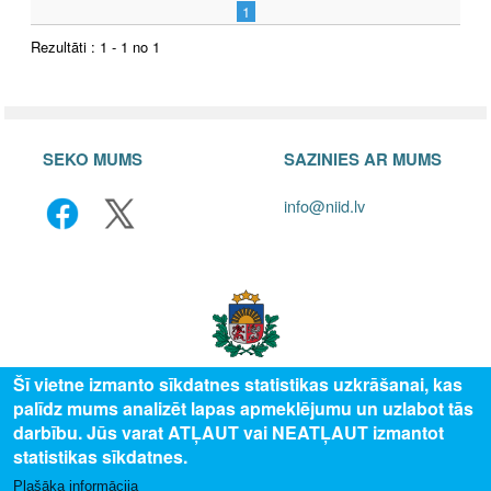
1
Rezultāti : 1 - 1 no 1
SEKO MUMS
SAZINIES AR MUMS
info@niid.lv
Šī vietne izmanto sīkdatnes statistikas uzkrāšanai, kas
palīdz mums analizēt lapas apmeklējumu un uzlabot tās
© 2025 Valsts izglītības attīstības aģentūra, publicētā satura visas tiesības
darbību. Jūs varat ATĻAUT vai NEATĻAUT izmantot
aizsargātas.
statistikas sīkdatnes.
Plašāka informācija