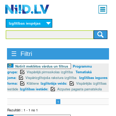
Skip
Main
to
menu
N
main
content
Izglītības iespējas
I
I
D
☰ Filtri
.
Notīrīt meklētos vārdus un filtrus
Programmu
L
grupa:
Vispārējā pirmsskolas izglītība
Tematiskā
V
joma:
Vispārizglītojoša rakstura izglītība
Izglītības ieguves
forma:
Klātiene
Izglītotāja veids:
Vispārējās izglītības
iestāde
Izglītības iestāde:
Aizputes pagasta pamatskola
1
Rezultāti : 1 - 1 no 1