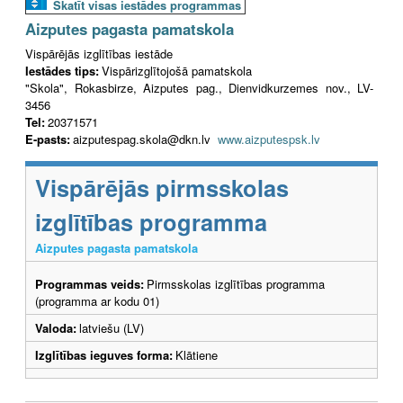
Skatīt visas iestādes programmas
Aizputes pagasta pamatskola
Vispārējās izglītības iestāde
Iestādes tips:
Vispārizglītojošā pamatskola
"Skola", Rokasbirze, Aizputes pag., Dienvidkurzemes nov., LV-
3456
Tel:
20371571
E-pasts:
aizputespag.skola@dkn.lv
www.aizputespsk.lv
Vispārējās pirmsskolas
izglītības programma
Aizputes pagasta pamatskola
Programmas veids:
Pirmsskolas izglītības programma
(programma ar kodu 01)
Valoda:
latviešu (LV)
Izglītības ieguves forma:
Klātiene