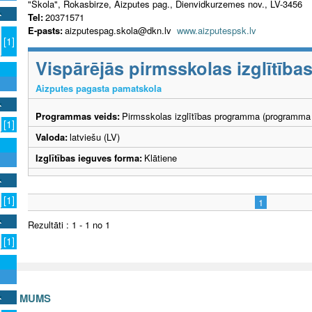
"Skola", Rokasbirze, Aizputes pag., Dienvidkurzemes nov., LV-3456
Tel:
20371571
E-pasts:
aizputespag.skola@dkn.lv
www.aizputespsk.lv
[1]
Vispārējās pirmsskolas izglītīb
Aizputes pagasta pamatskola
Programmas veids:
Pirmsskolas izglītības programma (programma 
[1]
Valoda:
latviešu (LV)
Izglītības ieguves forma:
Klātiene
[1]
1
Rezultāti : 1 - 1 no 1
[1]
S AR MUMS