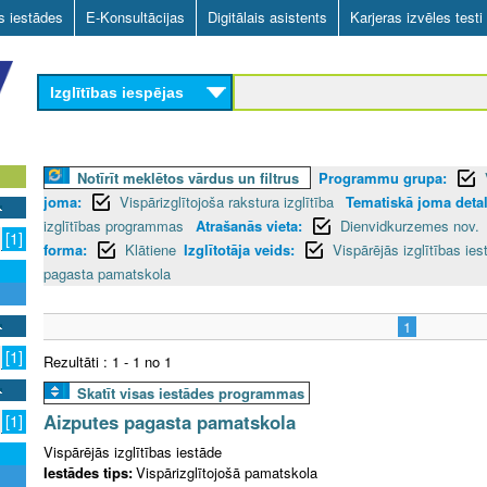
Skip
as iestādes
E-Konsultācijas
Digitālais asistents
Karjeras izvēles testi
to
main
Izglītības iespējas
content
Notīrīt meklētos vārdus un filtrus
Programmu grupa:
joma:
Vispārizglītojoša rakstura izglītība
Tematiskā joma detali
izglītības programmas
Atrašanās vieta:
Dienvidkurzemes nov.
[1]
forma:
Klātiene
Izglītotāja veids:
Vispārējās izglītības ies
pagasta pamatskola
1
[1]
Rezultāti : 1 - 1 no 1
Skatīt visas iestādes programmas
Aizputes pagasta pamatskola
[1]
Vispārējās izglītības iestāde
Iestādes tips:
Vispārizglītojošā pamatskola