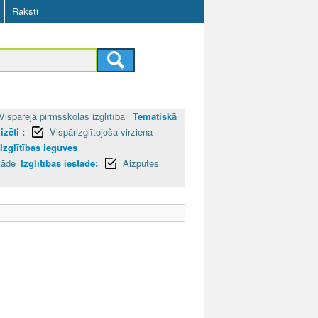
Raksti
Vispārējā pirmsskolas izglītība
Tematiskā
zēti :
Vispārizglītojoša virziena
Izglītības ieguves
tāde
Izglītības iestāde:
Aizputes