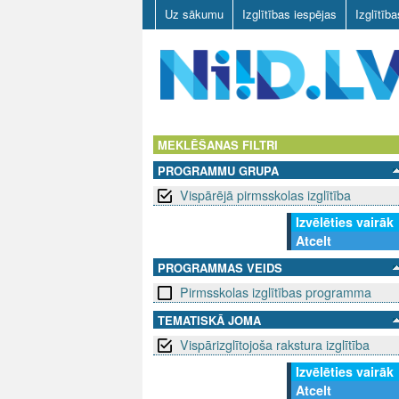
Uz sākumu
Izglītības iespējas
Izglītīb
N
I
MEKLĒŠANAS FILTRI
PROGRAMMU GRUPA
I
Vispārējā pirmsskolas izglītība
D
Izvēlēties vairāk
Atcelt
.
PROGRAMMAS VEIDS
L
Pirmsskolas izglītības programma
V
TEMATISKĀ JOMA
Vispārizglītojoša rakstura izglītība
Izvēlēties vairāk
Atcelt