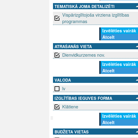
TEMATISKĀ JOMA DETALIZĒTI
Vispārizglītojoša virziena izglītības
programmas
Izvēlēties vairāk
Atcelt
ATRAŠANĀS VIETA
Dienvidkurzemes nov.
Izvēlēties vairāk
Atcelt
VALODA
lv
IZGLĪTĪBAS IEGUVES FORMA
Klātiene
Izvēlēties vairāk
Atcelt
SEKO MUMS
SAZINIE
BUDŽETA VIETAS