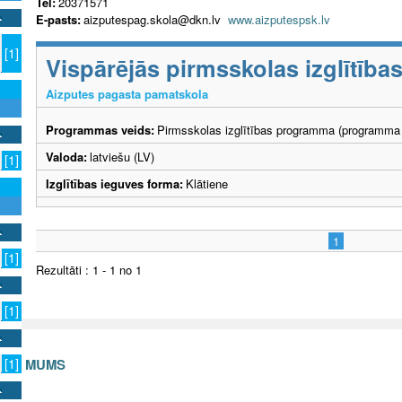
Tel:
20371571
E-pasts:
aizputespag.skola@dkn.lv
www.aizputespsk.lv
[1]
Vispārējās pirmsskolas izglītīb
Aizputes pagasta pamatskola
Programmas veids:
Pirmsskolas izglītības programma (programma 
Valoda:
latviešu (LV)
[1]
Izglītības ieguves forma:
Klātiene
1
[1]
Rezultāti : 1 - 1 no 1
[1]
S AR MUMS
[1]