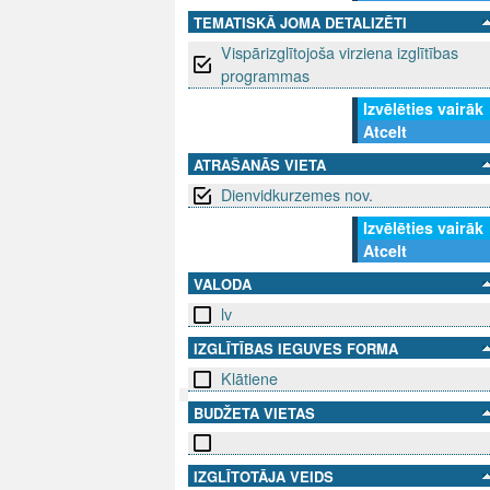
TEMATISKĀ JOMA DETALIZĒTI
Vispārizglītojoša virziena izglītības
programmas
Izvēlēties vairāk
Atcelt
ATRAŠANĀS VIETA
Dienvidkurzemes nov.
Izvēlēties vairāk
Atcelt
VALODA
lv
IZGLĪTĪBAS IEGUVES FORMA
Klātiene
BUDŽETA VIETAS
SEKO MUMS
SAZINIE
IZGLĪTOTĀJA VEIDS