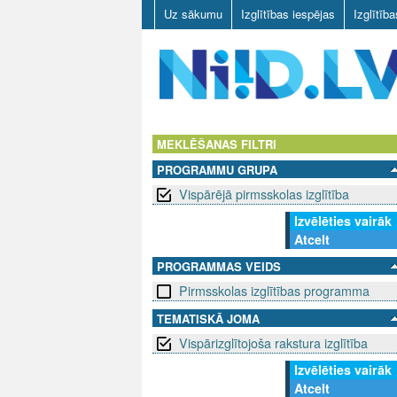
Uz sākumu
Izglītības iespējas
Izglītīb
N
I
MEKLĒŠANAS FILTRI
PROGRAMMU GRUPA
I
Vispārējā pirmsskolas izglītība
D
Izvēlēties vairāk
Atcelt
.
PROGRAMMAS VEIDS
L
Pirmsskolas izglītības programma
V
TEMATISKĀ JOMA
Vispārizglītojoša rakstura izglītība
Izvēlēties vairāk
Atcelt