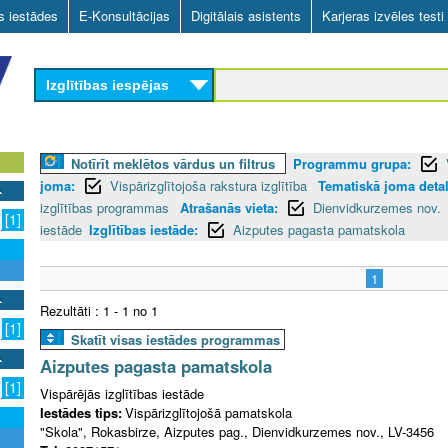
Skip
as iestādes
E-Konsultācijas
Digitālais asistents
Karjeras izvēles testi
to
main
Izglītības iespējas
content
Notīrīt meklētos vārdus un filtrus
Programmu grupa:
joma:
Vispārizglītojoša rakstura izglītība
Tematiskā joma detali
izglītības programmas
Atrašanās vieta:
Dienvidkurzemes nov.
[1]
iestāde
Izglītības iestāde:
Aizputes pagasta pamatskola
1
Rezultāti : 1 - 1 no 1
[1]
Skatīt visas iestādes programmas
Aizputes pagasta pamatskola
[1]
Vispārējās izglītības iestāde
Iestādes tips:
Vispārizglītojošā pamatskola
"Skola", Rokasbirze, Aizputes pag., Dienvidkurzemes nov., LV-3456