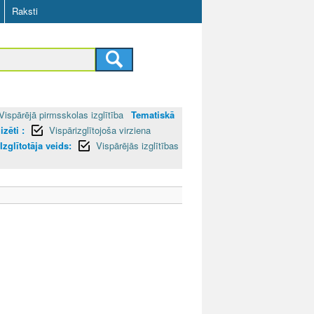
Raksti
Vispārējā pirmsskolas izglītība
Tematiskā
zēti :
Vispārizglītojoša virziena
Izglītotāja veids:
Vispārējās izglītības