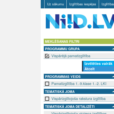
Uz sākumu
Izglītības iespējas
Izglītīb
N
I
MEKLĒŠANAS FILTRI
PROGRAMMU GRUPA
I
Vispārējā pamatizglītība
D
Izvēlēties vairāk
Atcelt
.
PROGRAMMAS VEIDS
L
Pamatizglītība 1.-9.klase 1.-2. LKI
V
TEMATISKĀ JOMA
Vispārizglītojoša rakstura izglītība
TEMATISKĀ JOMA DETALIZĒTI
Vispārizglītojoša virziena izglītības