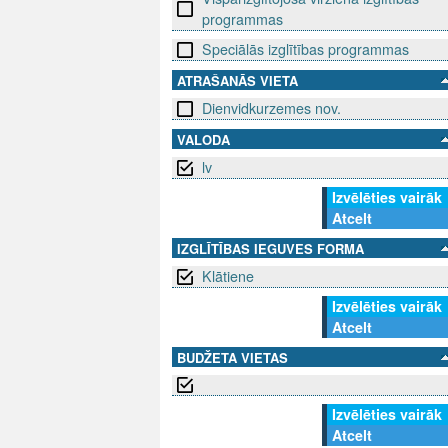
programmas
Speciālās izglītības programmas
ATRAŠANĀS VIETA
Dienvidkurzemes nov.
VALODA
lv
Izvēlēties vairāk
Atcelt
IZGLĪTĪBAS IEGUVES FORMA
Klātiene
Izvēlēties vairāk
Atcelt
BUDŽETA VIETAS
Izvēlēties vairāk
Atcelt