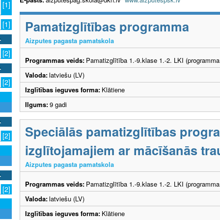
[1]
Pamatizglītības programma
[1]
Aizputes pagasta pamatskola
[2]
Programmas veids:
Pamatizglītība 1.-9.klase 1.-2. LKI (programma
Valoda:
latviešu (LV)
[2]
Izglītības ieguves forma:
Klātiene
Ilgums:
9 gadi
Speciālās pamatizglītības prog
[2]
izglītojamajiem ar mācīšanās tr
Aizputes pagasta pamatskola
Programmas veids:
Pamatizglītība 1.-9.klase 1.-2. LKI (programma
[2]
Valoda:
latviešu (LV)
Izglītības ieguves forma:
Klātiene