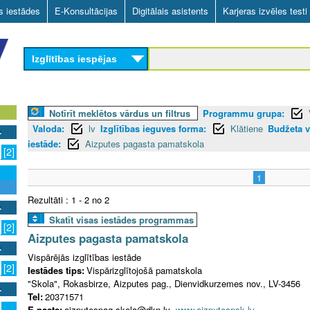
Skip
as iestādes
E-Konsultācijas
Digitālais asistents
Karjeras izvēles testi
to
main
Izglītības iespējas
content
Notīrīt meklētos vārdus un filtrus
Programmu grupa:
Valoda:
lv
Izglītības ieguves forma:
Klātiene
Budžeta v
iestāde:
Aizputes pagasta pamatskola
[2]
1
Rezultāti : 1 - 2 no 2
Skatīt visas iestādes programmas
[2]
Aizputes pagasta pamatskola
Vispārējās izglītības iestāde
[2]
Iestādes tips:
Vispārizglītojošā pamatskola
"Skola", Rokasbirze, Aizputes pag., Dienvidkurzemes nov., LV-3456
Tel:
20371571
E-pasts:
aizputespag.skola@dkn.lv
www.aizputespsk.lv