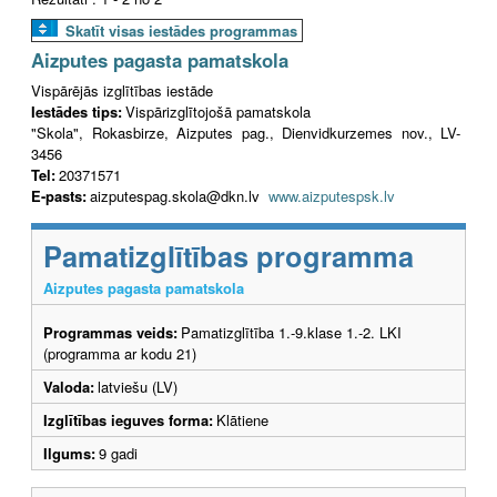
Skatīt visas iestādes programmas
Aizputes pagasta pamatskola
Vispārējās izglītības iestāde
Iestādes tips:
Vispārizglītojošā pamatskola
"Skola", Rokasbirze, Aizputes pag., Dienvidkurzemes nov., LV-
3456
Tel:
20371571
E-pasts:
aizputespag.skola@dkn.lv
www.aizputespsk.lv
Pamatizglītības programma
Aizputes pagasta pamatskola
Programmas veids:
Pamatizglītība 1.-9.klase 1.-2. LKI
(programma ar kodu 21)
Valoda:
latviešu (LV)
Izglītības ieguves forma:
Klātiene
Ilgums:
9 gadi