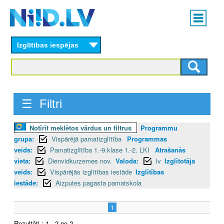
Skip
Main
to
menu
N
main
content
Izglītības iespējas
I
I
D
☰ Filtri
.
Notīrīt meklētos vārdus un filtrus
Programmu
L
grupa:
Vispārējā pamatizglītība
Programmas
V
veids:
Pamatizglītība 1.-9.klase 1.-2. LKI
Atrašanās
vieta:
Dienvidkurzemes nov.
Valoda:
lv
Izglītotāja
veids:
Vispārējās izglītības iestāde
Izglītības
iestāde:
Aizputes pagasta pamatskola
1
Rezultāti : 1 - 2 no 2