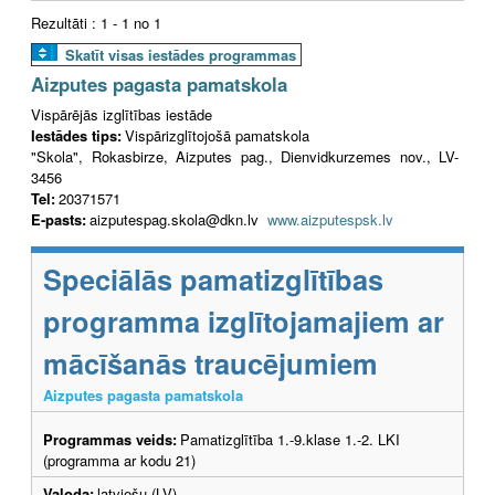
Rezultāti : 1 - 1 no 1
Skatīt visas iestādes programmas
Aizputes pagasta pamatskola
Vispārējās izglītības iestāde
Iestādes tips:
Vispārizglītojošā pamatskola
"Skola", Rokasbirze, Aizputes pag., Dienvidkurzemes nov., LV-
3456
Tel:
20371571
E-pasts:
aizputespag.skola@dkn.lv
www.aizputespsk.lv
Speciālās pamatizglītības
programma izglītojamajiem ar
mācīšanās traucējumiem
Aizputes pagasta pamatskola
Programmas veids:
Pamatizglītība 1.-9.klase 1.-2. LKI
(programma ar kodu 21)
Valoda:
latviešu (LV)