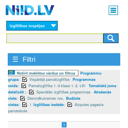
Skip
Main
to
menu
N
main
content
Izglītības iespējas
I
I
D
☰ Filtri
.
Notīrīt meklētos vārdus un filtrus
Programmu
L
grupa:
Vispārējā pamatizglītība
Programmas
V
veids:
Pamatizglītība 1.-9.klase 1.-2. LKI
Tematiskā joma
detalizēti :
Speciālās izglītības programmas
Atrašanās
vieta:
Dienvidkurzemes nov.
Budžeta
vietas:
1
Izglītības iestāde:
Aizputes pagasta
pamatskola
1