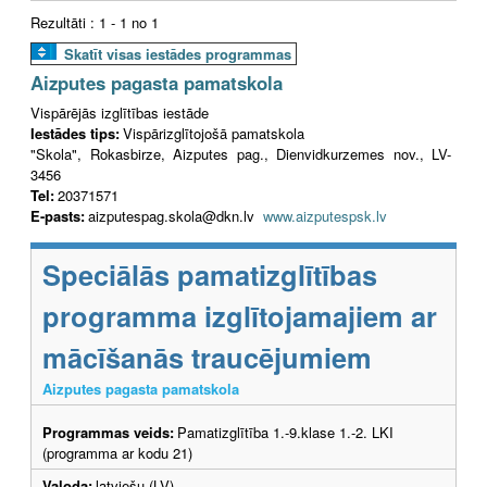
Rezultāti : 1 - 1 no 1
Skatīt visas iestādes programmas
Aizputes pagasta pamatskola
Vispārējās izglītības iestāde
Iestādes tips:
Vispārizglītojošā pamatskola
"Skola", Rokasbirze, Aizputes pag., Dienvidkurzemes nov., LV-
3456
Tel:
20371571
E-pasts:
aizputespag.skola@dkn.lv
www.aizputespsk.lv
Speciālās pamatizglītības
programma izglītojamajiem ar
mācīšanās traucējumiem
Aizputes pagasta pamatskola
Programmas veids:
Pamatizglītība 1.-9.klase 1.-2. LKI
(programma ar kodu 21)
Valoda:
latviešu (LV)