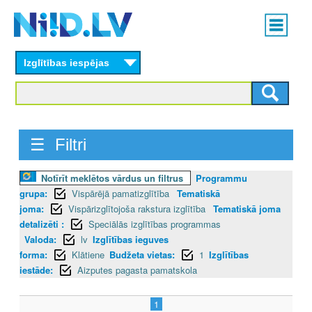
Skip
Main
to
menu
N
main
content
Izglītības iespējas
I
I
D
☰ Filtri
.
Notīrīt meklētos vārdus un filtrus
Programmu
L
grupa:
Vispārējā pamatizglītība
Tematiskā
V
joma:
Vispārizglītojoša rakstura izglītība
Tematiskā joma
detalizēti :
Speciālās izglītības programmas
Valoda:
lv
Izglītības ieguves
forma:
Klātiene
Budžeta vietas:
1
Izglītības
iestāde:
Aizputes pagasta pamatskola
1