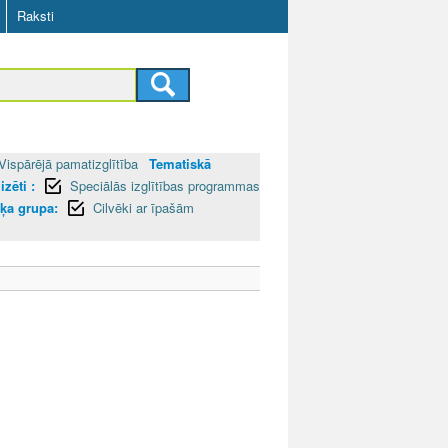
Raksti
Vispārējā pamatizglītība
Tematiskā
zēti :
Speciālās izglītības programmas
ķa grupa:
Cilvēki ar īpašām