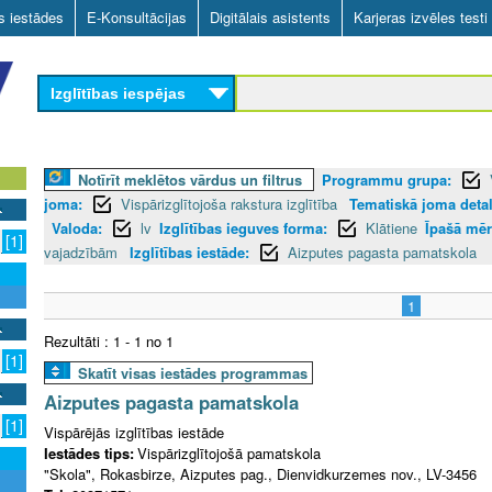
Skip
as iestādes
E-Konsultācijas
Digitālais asistents
Karjeras izvēles testi
to
main
Izglītības iespējas
content
Notīrīt meklētos vārdus un filtrus
Programmu grupa:
joma:
Vispārizglītojoša rakstura izglītība
Tematiskā joma detali
Valoda:
lv
Izglītības ieguves forma:
Klātiene
Īpašā mēr
[1]
vajadzībām
Izglītības iestāde:
Aizputes pagasta pamatskola
1
Rezultāti : 1 - 1 no 1
[1]
Skatīt visas iestādes programmas
Aizputes pagasta pamatskola
[1]
Vispārējās izglītības iestāde
Iestādes tips:
Vispārizglītojošā pamatskola
"Skola", Rokasbirze, Aizputes pag., Dienvidkurzemes nov., LV-3456