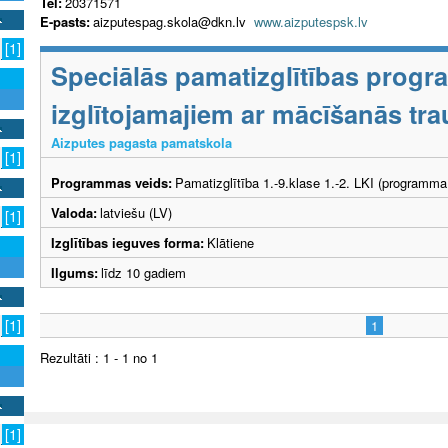
Tel:
20371571
E-pasts:
aizputespag.skola@dkn.lv
www.aizputespsk.lv
[1]
Speciālās pamatizglītības prog
izglītojamajiem ar mācīšanās tr
Aizputes pagasta pamatskola
[1]
Programmas veids:
Pamatizglītība 1.-9.klase 1.-2. LKI (programma
Valoda:
latviešu (LV)
[1]
Izglītības ieguves forma:
Klātiene
Ilgums:
līdz 10 gadiem
[1]
1
Rezultāti : 1 - 1 no 1
[1]