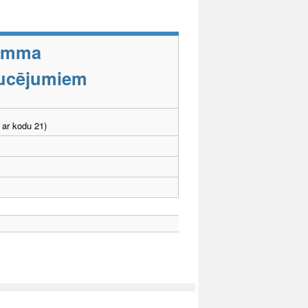
ramma
aucējumiem
 ar kodu 21)