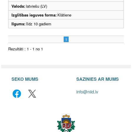
Valoda:
latviešu (LV)
Izglītības ieguves forma:
Klātiene
Ilgums:
līdz 10 gadiem
1
Rezultāti : 1 - 1 no 1
SEKO MUMS
SAZINIES AR MUMS
info@niid.lv