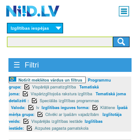
Skip
Main
to
menu
N
main
content
Izglītības iespējas
I
I
D
☰ Filtri
.
Notīrīt meklētos vārdus un filtrus
Programmu
L
grupa:
Vispārējā pamatizglītība
Tematiskā
V
joma:
Vispārizglītojoša rakstura izglītība
Tematiskā joma
detalizēti :
Speciālās izglītības programmas
Valoda:
lv
Izglītības ieguves forma:
Klātiene
Īpašā
mērķa grupa:
Cilvēki ar īpašām vajadzībām
Izglītotāja
veids:
Vispārējās izglītības iestāde
Izglītības
iestāde:
Aizputes pagasta pamatskola