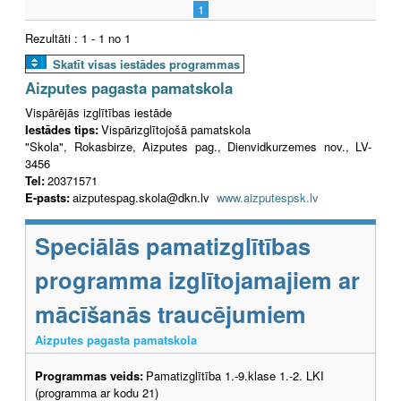
1
Rezultāti : 1 - 1 no 1
Skatīt visas iestādes programmas
Aizputes pagasta pamatskola
Vispārējās izglītības iestāde
Iestādes tips:
Vispārizglītojošā pamatskola
"Skola", Rokasbirze, Aizputes pag., Dienvidkurzemes nov., LV-
3456
Tel:
20371571
E-pasts:
aizputespag.skola@dkn.lv
www.aizputespsk.lv
Speciālās pamatizglītības
programma izglītojamajiem ar
mācīšanās traucējumiem
Aizputes pagasta pamatskola
Programmas veids:
Pamatizglītība 1.-9.klase 1.-2. LKI
(programma ar kodu 21)