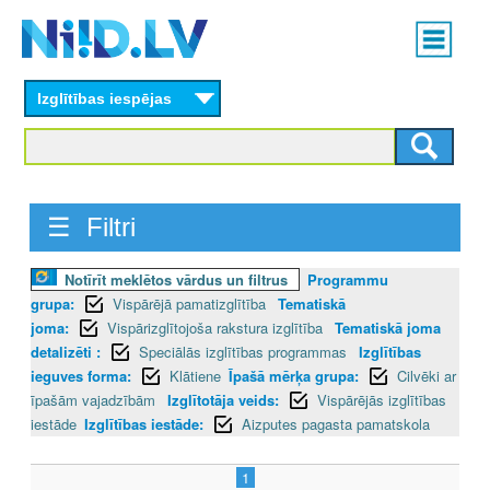
Skip
Main
to
menu
N
main
content
Izglītības iespējas
I
I
D
☰ Filtri
.
Notīrīt meklētos vārdus un filtrus
Programmu
L
grupa:
Vispārējā pamatizglītība
Tematiskā
V
joma:
Vispārizglītojoša rakstura izglītība
Tematiskā joma
detalizēti :
Speciālās izglītības programmas
Izglītības
ieguves forma:
Klātiene
Īpašā mērķa grupa:
Cilvēki ar
īpašām vajadzībām
Izglītotāja veids:
Vispārējās izglītības
iestāde
Izglītības iestāde:
Aizputes pagasta pamatskola
1