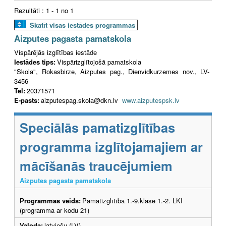
Rezultāti : 1 - 1 no 1
Skatīt visas iestādes programmas
Aizputes pagasta pamatskola
Vispārējās izglītības iestāde
Iestādes tips:
Vispārizglītojošā pamatskola
"Skola", Rokasbirze, Aizputes pag., Dienvidkurzemes nov., LV-
3456
Tel:
20371571
E-pasts:
aizputespag.skola@dkn.lv
www.aizputespsk.lv
Speciālās pamatizglītības
programma izglītojamajiem ar
mācīšanās traucējumiem
Aizputes pagasta pamatskola
Programmas veids:
Pamatizglītība 1.-9.klase 1.-2. LKI
(programma ar kodu 21)
Valoda:
latviešu (LV)