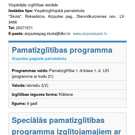
Vispārējās izglītības iestāde
Iestādes tips:
Vispārizglītojošā pamatskola
"Skola", Rokasbirze, Aizputes pag., Dienvidkurzemes nov., LV-
3456
Tel:
20371571
E-pasts:
aizputespag.skola@dkn.lv
www.aizputespsk.lv
Pamatizglītības programma
Aizputes pagasta pamatskola
Programmas veids:
Pamatizglītība 1.-9.klase 1.-2. LKI
(programma ar kodu 21)
Valoda:
latviešu (LV)
Izglītības ieguves forma:
Klātiene
Ilgums:
9 gadi
Speciālās pamatizglītības
programma izglītojamajiem ar