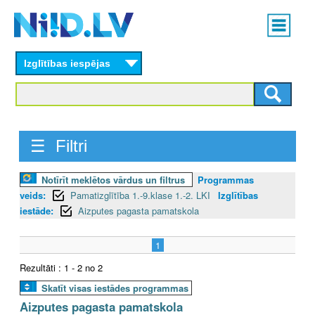
Skip
Main
to
menu
N
main
content
Izglītības iespējas
I
I
D
☰ Filtri
.
Notīrīt meklētos vārdus un filtrus
Programmas
L
veids:
Pamatizglītība 1.-9.klase 1.-2. LKI
Izglītības
V
iestāde:
Aizputes pagasta pamatskola
1
Rezultāti : 1 - 2 no 2
Skatīt visas iestādes programmas
Aizputes pagasta pamatskola