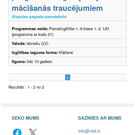
mācīšanās traucējumiem
Aizputes pagasta pamatskola
Programmas veids:
Pamatizglītība 1.-9.klase 1.-2. LKI
(programma ar kodu 21)
Valoda:
latviešu (LV)
Izglītības ieguves forma:
Klātiene
Ilgums:
līdz 10 gadiem
1
Rezultāti : 1 - 2 no 2
SEKO MUMS
SAZINIES AR MUMS
info@niid.lv