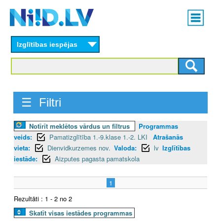
Skip
Main
to
menu
N
main
content
Izglītības iespējas
I
I
D
☰ Filtri
.
Notīrīt meklētos vārdus un filtrus
Programmas
L
veids:
Pamatizglītība 1.-9.klase 1.-2. LKI
Atrašanās
V
vieta:
Dienvidkurzemes nov.
Valoda:
lv
Izglītības
iestāde:
Aizputes pagasta pamatskola
1
Rezultāti : 1 - 2 no 2
Skatīt visas iestādes programmas