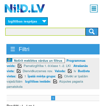
Skip
Main
to
menu
N
main
content
Izglītības iespējas
I
I
D
☰ Filtri
.
Notīrīt meklētos vārdus un filtrus
Programmas
L
veids:
Pamatizglītība 1.-9.klase 1.-2. LKI
Atrašanās
V
vieta:
Dienvidkurzemes nov.
Valoda:
lv
Budžeta
vietas:
1
Īpašā mērķa grupa:
Cilvēki ar īpašām
vajadzībām
Izglītības iestāde:
Aizputes pagasta
pamatskola
1
Rezultāti : 1 - 1 no 1