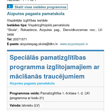
Skatīt visas iestādes programmas
Aizputes pagasta pamatskola
Vispārējās izglītības iestāde
Iestādes tips:
Vispārizglītojošā pamatskola
"Skola", Rokasbirze, Aizputes pag., Dienvidkurzemes nov., LV-
3456
Tel:
20371571
E-pasts:
aizputespag.skola@dkn.lv
www.aizputespsk.lv
Speciālās pamatizglītības
programma izglītojamajiem ar
mācīšanās traucējumiem
Aizputes pagasta pamatskola
Programmas veids:
Pamatizglītība 1.-9.klase 1.-2. LKI
(programma ar kodu 21)
Valoda:
latviešu (LV)