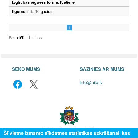
Izglītības ieguves forma:
Klātiene
Ilgums:
līdz 10 gadiem
1
Rezultāti : 1 - 1 no 1
SEKO MUMS
SAZINIES AR MUMS
info@niid.lv
Šī vietne izmanto sīkdatnes statistikas uzkrāšanai, kas