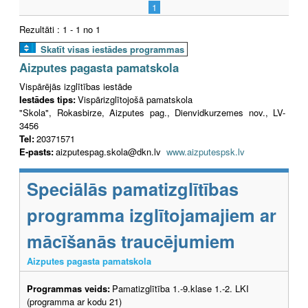
1
Rezultāti : 1 - 1 no 1
Skatīt visas iestādes programmas
Aizputes pagasta pamatskola
Vispārējās izglītības iestāde
Iestādes tips:
Vispārizglītojošā pamatskola
"Skola", Rokasbirze, Aizputes pag., Dienvidkurzemes nov., LV-
3456
Tel:
20371571
E-pasts:
aizputespag.skola@dkn.lv
www.aizputespsk.lv
Speciālās pamatizglītības
programma izglītojamajiem ar
mācīšanās traucējumiem
Aizputes pagasta pamatskola
Programmas veids:
Pamatizglītība 1.-9.klase 1.-2. LKI
(programma ar kodu 21)