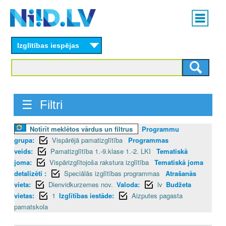
Skip
Main
to
menu
N
main
content
Izglītības iespējas
I
I
D
☰ Filtri
.
Notīrīt meklētos vārdus un filtrus
Programmu
L
grupa:
Vispārējā pamatizglītība
Programmas
V
veids:
Pamatizglītība 1.-9.klase 1.-2. LKI
Tematiskā
joma:
Vispārizglītojoša rakstura izglītība
Tematiskā joma
detalizēti :
Speciālās izglītības programmas
Atrašanās
vieta:
Dienvidkurzemes nov.
Valoda:
lv
Budžeta
vietas:
1
Izglītības iestāde:
Aizputes pagasta
pamatskola