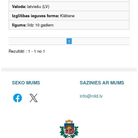
Valoda:
latviešu (LV)
Izglītības ieguves forma:
Klātiene
Ilgums:
līdz 10 gadiem
1
Rezultāti : 1 - 1 no 1
SEKO MUMS
SAZINIES AR MUMS
info@niid.lv