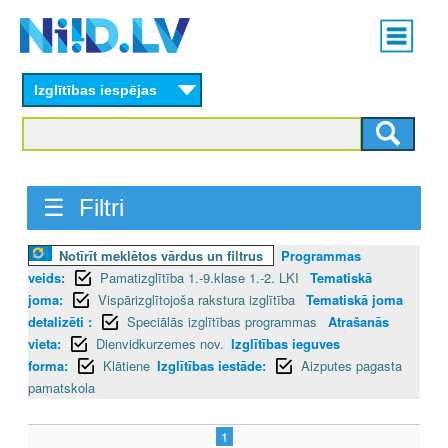
Skip
Main
to
menu
N
main
content
Izglītības iespējas
I
I
D
☰ Filtri
.
Notīrīt meklētos vārdus un filtrus
Programmas
L
veids:
Pamatizglītība 1.-9.klase 1.-2. LKI
Tematiskā
V
joma:
Vispārizglītojoša rakstura izglītība
Tematiskā joma
detalizēti :
Speciālās izglītības programmas
Atrašanās
vieta:
Dienvidkurzemes nov.
Izglītības ieguves
forma:
Klātiene
Izglītības iestāde:
Aizputes pagasta
pamatskola
1