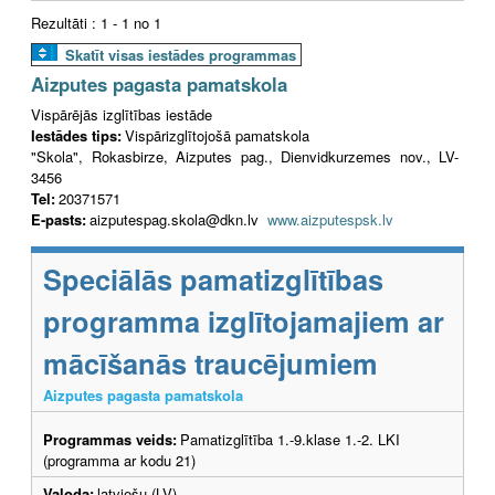
Rezultāti : 1 - 1 no 1
Skatīt visas iestādes programmas
Aizputes pagasta pamatskola
Vispārējās izglītības iestāde
Iestādes tips:
Vispārizglītojošā pamatskola
"Skola", Rokasbirze, Aizputes pag., Dienvidkurzemes nov., LV-
3456
Tel:
20371571
E-pasts:
aizputespag.skola@dkn.lv
www.aizputespsk.lv
Speciālās pamatizglītības
programma izglītojamajiem ar
mācīšanās traucējumiem
Aizputes pagasta pamatskola
Programmas veids:
Pamatizglītība 1.-9.klase 1.-2. LKI
(programma ar kodu 21)
Valoda:
latviešu (LV)