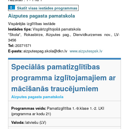
Skatīt visas iestādes programmas
Aizputes pagasta pamatskola
Vispārējās izglītības iestāde
Iestādes tips:
Vispārizglītojošā pamatskola
"Skola", Rokasbirze, Aizputes pag., Dienvidkurzemes nov., LV-
3456
Tel:
20371571
E-pasts:
aizputespag.skola@dkn.lv
www.aizputespsk.lv
Speciālās pamatizglītības
programma izglītojamajiem ar
mācīšanās traucējumiem
Aizputes pagasta pamatskola
Programmas veids:
Pamatizglītība 1.-9.klase 1.-2. LKI
(programma ar kodu 21)
Valoda:
latviešu (LV)