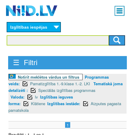
Skip
Main
to
menu
N
main
content
Izglītības iespējas
I
I
D
☰ Filtri
.
Notīrīt meklētos vārdus un filtrus
Programmas
L
veids:
Pamatizglītība 1.-9.klase 1.-2. LKI
Tematiskā joma
V
detalizēti :
Speciālās izglītības programmas
Valoda:
lv
Izglītības ieguves
forma:
Klātiene
Izglītības iestāde:
Aizputes pagasta
pamatskola
1
Rezultāti : 1 - 1 no 1