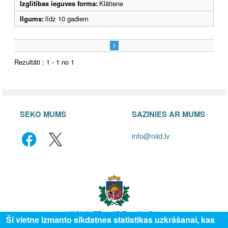
Izglītības ieguves forma:
Klātiene
Ilgums:
līdz 10 gadiem
1
Rezultāti : 1 - 1 no 1
SEKO MUMS
SAZINIES AR MUMS
info@niid.lv
Šī vietne izmanto sīkdatnes statistikas uzkrāšanai, kas