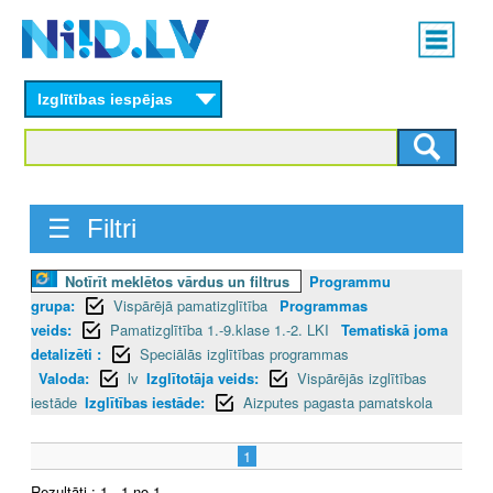
Skip
Main
to
menu
N
main
content
Izglītības iespējas
I
I
D
☰ Filtri
.
Notīrīt meklētos vārdus un filtrus
Programmu
L
grupa:
Vispārējā pamatizglītība
Programmas
V
veids:
Pamatizglītība 1.-9.klase 1.-2. LKI
Tematiskā joma
detalizēti :
Speciālās izglītības programmas
Valoda:
lv
Izglītotāja veids:
Vispārējās izglītības
iestāde
Izglītības iestāde:
Aizputes pagasta pamatskola
1
Rezultāti : 1 - 1 no 1