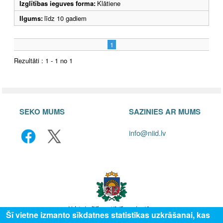
Izglītības ieguves forma:
Klātiene
Ilgums:
līdz 10 gadiem
1
Rezultāti : 1 - 1 no 1
SEKO MUMS
SAZINIES AR MUMS
info@niid.lv
Šī vietne izmanto sīkdatnes statistikas uzkrāšanai, kas