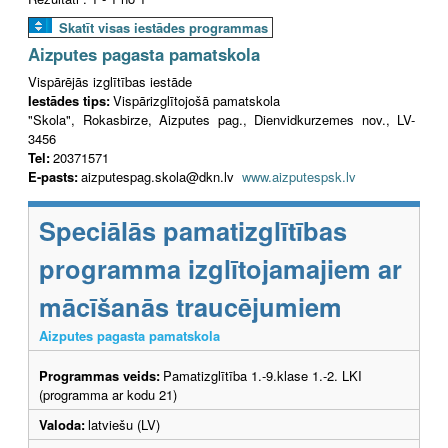
Skatīt visas iestādes programmas
Aizputes pagasta pamatskola
Vispārējās izglītības iestāde
Iestādes tips:
Vispārizglītojošā pamatskola
"Skola", Rokasbirze, Aizputes pag., Dienvidkurzemes nov., LV-
3456
Tel:
20371571
E-pasts:
aizputespag.skola@dkn.lv
www.aizputespsk.lv
Speciālās pamatizglītības
programma izglītojamajiem ar
mācīšanās traucējumiem
Aizputes pagasta pamatskola
Programmas veids:
Pamatizglītība 1.-9.klase 1.-2. LKI
(programma ar kodu 21)
Valoda:
latviešu (LV)