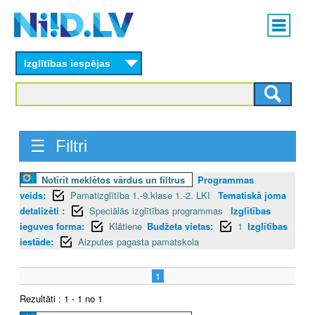
Skip
Main
to
menu
N
main
content
Izglītības iespējas
I
I
D
☰ Filtri
.
Notīrīt meklētos vārdus un filtrus
Programmas
L
veids:
Pamatizglītība 1.-9.klase 1.-2. LKI
Tematiskā joma
V
detalizēti :
Speciālās izglītības programmas
Izglītības
ieguves forma:
Klātiene
Budžeta vietas:
1
Izglītības
iestāde:
Aizputes pagasta pamatskola
1
Rezultāti : 1 - 1 no 1