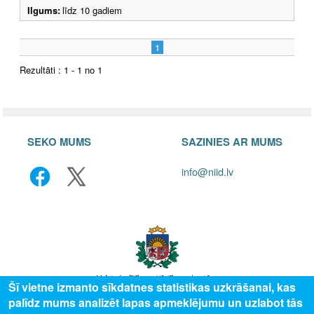
Ilgums:
līdz 10 gadiem
1
Rezultāti : 1 - 1 no 1
SEKO MUMS
SAZINIES AR MUMS
info@niid.lv
Šī vietne izmanto sīkdatnes statistikas uzkrāšanai, kas
palīdz mums analizēt lapas apmeklējumu un uzlabot tās