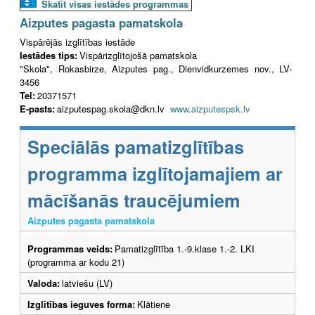
Skatīt visas iestādes programmas
Aizputes pagasta pamatskola
Vispārējās izglītības iestāde
Iestādes tips:
Vispārizglītojošā pamatskola
"Skola", Rokasbirze, Aizputes pag., Dienvidkurzemes nov., LV-
3456
Tel:
20371571
E-pasts:
aizputespag.skola@dkn.lv
www.aizputespsk.lv
Speciālās pamatizglītības
programma izglītojamajiem ar
mācīšanās traucējumiem
Aizputes pagasta pamatskola
Programmas veids:
Pamatizglītība 1.-9.klase 1.-2. LKI
(programma ar kodu 21)
Valoda:
latviešu (LV)
Izglītības ieguves forma:
Klātiene