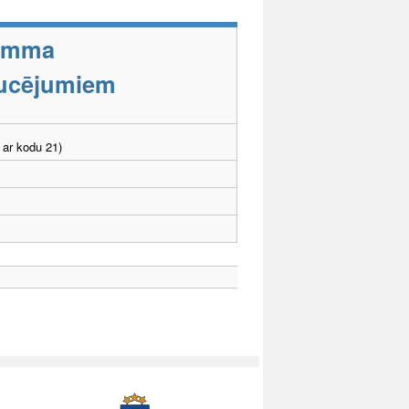
ramma
aucējumiem
 ar kodu 21)