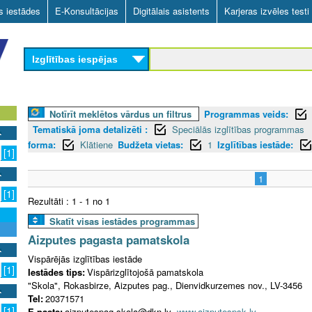
Skip
as iestādes
E-Konsultācijas
Digitālais asistents
Karjeras izvēles testi
to
main
Izglītības iespējas
content
Notīrīt meklētos vārdus un filtrus
Programmas veids:
Tematiskā joma detalizēti :
Speciālās izglītības programmas
forma:
Klātiene
Budžeta vietas:
1
Izglītības iestāde:
[1]
1
[1]
Rezultāti : 1 - 1 no 1
Skatīt visas iestādes programmas
Aizputes pagasta pamatskola
Vispārējās izglītības iestāde
[1]
Iestādes tips:
Vispārizglītojošā pamatskola
"Skola", Rokasbirze, Aizputes pag., Dienvidkurzemes nov., LV-3456
Tel:
20371571
[1]
E-pasts:
aizputespag.skola@dkn.lv
www.aizputespsk.lv