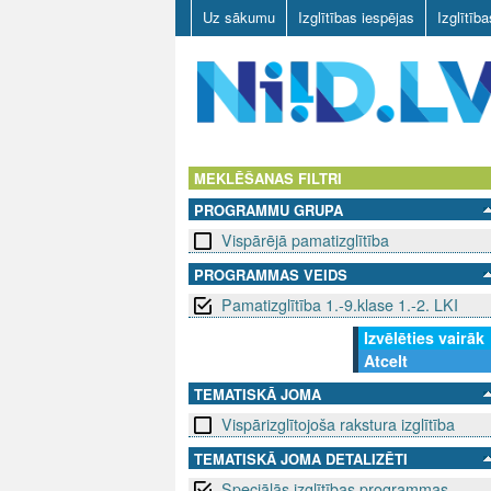
Uz sākumu
Izglītības iespējas
Izglītīb
N
I
MEKLĒŠANAS FILTRI
PROGRAMMU GRUPA
I
Vispārējā pamatizglītība
D
PROGRAMMAS VEIDS
Pamatizglītība 1.-9.klase 1.-2. LKI
.
Izvēlēties vairāk
L
Atcelt
V
TEMATISKĀ JOMA
Vispārizglītojoša rakstura izglītība
TEMATISKĀ JOMA DETALIZĒTI
Speciālās izglītības programmas