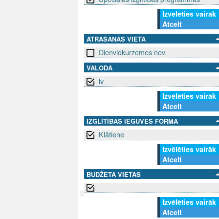
Izvēlēties vairāk
Atcelt
ATRAŠANĀS VIETA
Dienvidkurzemes nov.
VALODA
lv
Izvēlēties vairāk
Atcelt
IZGLĪTĪBAS IEGUVES FORMA
Klātiene
Izvēlēties vairāk
Atcelt
BUDŽETA VIETAS
Izvēlēties vairāk
Atcelt
SEKO MUMS
SAZINIE