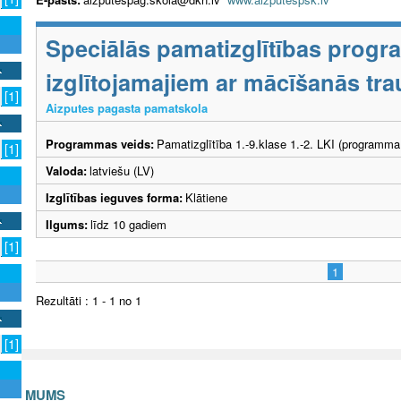
Speciālās pamatizglītības prog
izglītojamajiem ar mācīšanās tr
[1]
Aizputes pagasta pamatskola
Programmas veids:
Pamatizglītība 1.-9.klase 1.-2. LKI (programma
[1]
Valoda:
latviešu (LV)
Izglītības ieguves forma:
Klātiene
Ilgums:
līdz 10 gadiem
[1]
1
Rezultāti : 1 - 1 no 1
[1]
S AR MUMS