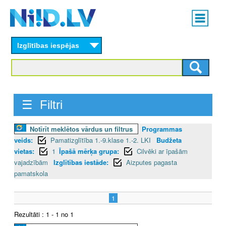
Skip
Main
to
menu
N
main
content
Izglītības iespējas
I
I
D
☰ Filtri
.
Notīrīt meklētos vārdus un filtrus
Programmas
L
veids:
Pamatizglītība 1.-9.klase 1.-2. LKI
Budžeta
V
vietas:
1
Īpašā mērķa grupa:
Cilvēki ar īpašām
vajadzībām
Izglītības iestāde:
Aizputes pagasta
pamatskola
1
Rezultāti : 1 - 1 no 1