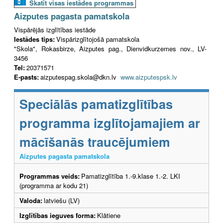
Skatīt visas iestādes programmas
Aizputes pagasta pamatskola
Vispārējās izglītības iestāde
Iestādes tips:
Vispārizglītojošā pamatskola
"Skola", Rokasbirze, Aizputes pag., Dienvidkurzemes nov., LV-
3456
Tel:
20371571
E-pasts:
aizputespag.skola@dkn.lv
www.aizputespsk.lv
Speciālās pamatizglītības
programma izglītojamajiem ar
mācīšanās traucējumiem
Aizputes pagasta pamatskola
Programmas veids:
Pamatizglītība 1.-9.klase 1.-2. LKI
(programma ar kodu 21)
Valoda:
latviešu (LV)
Izglītības ieguves forma:
Klātiene