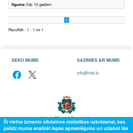
Ilgums:
līdz 10 gadiem
1
Rezultāti : 1 - 1 no 1
SEKO MUMS
SAZINIES AR MUMS
info@niid.lv
Šī vietne izmanto sīkdatnes statistikas uzkrāšanai, kas
palīdz mums analizēt lapas apmeklējumu un uzlabot tās