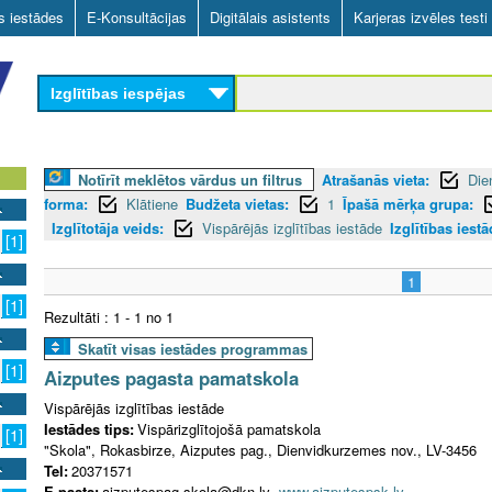
Skip
as iestādes
E-Konsultācijas
Digitālais asistents
Karjeras izvēles testi
to
main
Izglītības iespējas
content
Notīrīt meklētos vārdus un filtrus
Atrašanās vieta:
Die
forma:
Klātiene
Budžeta vietas:
1
Īpašā mērķa grupa:
Izglītotāja veids:
Vispārējās izglītības iestāde
Izglītības iestā
[1]
1
[1]
Rezultāti : 1 - 1 no 1
Skatīt visas iestādes programmas
[1]
Aizputes pagasta pamatskola
Vispārējās izglītības iestāde
Iestādes tips:
Vispārizglītojošā pamatskola
[1]
"Skola", Rokasbirze, Aizputes pag., Dienvidkurzemes nov., LV-3456
Tel:
20371571
E-pasts:
aizputespag.skola@dkn.lv
www.aizputespsk.lv