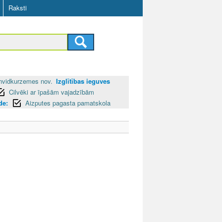
Raksti
nvidkurzemes nov.
Izglītības ieguves
Cilvēki ar īpašām vajadzībām
de:
Aizputes pagasta pamatskola