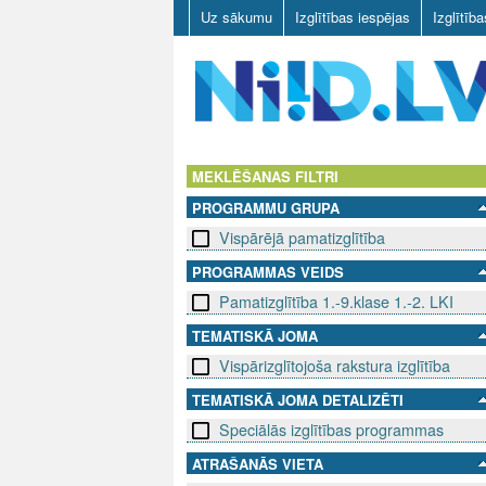
Uz sākumu
Izglītības iespējas
Izglītīb
N
I
MEKLĒŠANAS FILTRI
PROGRAMMU GRUPA
I
Vispārējā pamatizglītība
D
PROGRAMMAS VEIDS
Pamatizglītība 1.-9.klase 1.-2. LKI
.
TEMATISKĀ JOMA
L
Vispārizglītojoša rakstura izglītība
V
TEMATISKĀ JOMA DETALIZĒTI
Speciālās izglītības programmas
ATRAŠANĀS VIETA