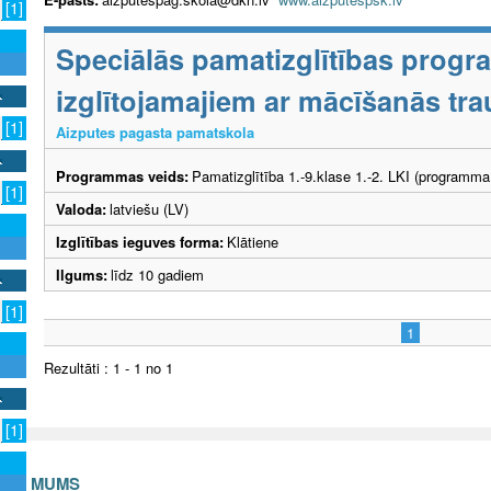
[1]
Speciālās pamatizglītības prog
izglītojamajiem ar mācīšanās tr
[1]
Aizputes pagasta pamatskola
Programmas veids:
Pamatizglītība 1.-9.klase 1.-2. LKI (programma
[1]
Valoda:
latviešu (LV)
Izglītības ieguves forma:
Klātiene
Ilgums:
līdz 10 gadiem
[1]
1
Rezultāti : 1 - 1 no 1
[1]
S AR MUMS