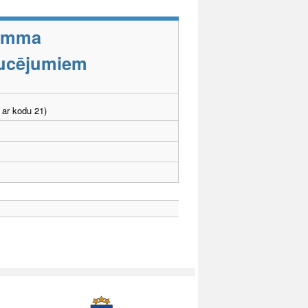
ramma
aucējumiem
 ar kodu 21)