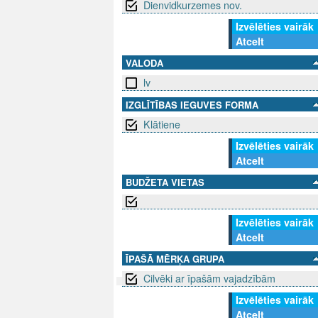
Dienvidkurzemes nov.
Izvēlēties vairāk
Atcelt
VALODA
lv
IZGLĪTĪBAS IEGUVES FORMA
Klātiene
Izvēlēties vairāk
Atcelt
BUDŽETA VIETAS
Izvēlēties vairāk
Atcelt
ĪPAŠĀ MĒRĶA GRUPA
Cilvēki ar īpašām vajadzībām
Izvēlēties vairāk
SEKO MUMS
SAZINIE
Atcelt