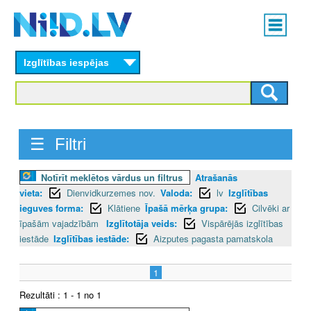
Skip
Main
to
menu
N
main
content
Izglītības iespējas
I
I
D
☰ Filtri
.
Notīrīt meklētos vārdus un filtrus
Atrašanās
L
vieta:
Dienvidkurzemes nov.
Valoda:
lv
Izglītības
V
ieguves forma:
Klātiene
Īpašā mērķa grupa:
Cilvēki ar
īpašām vajadzībām
Izglītotāja veids:
Vispārējās izglītības
iestāde
Izglītības iestāde:
Aizputes pagasta pamatskola
1
Rezultāti : 1 - 1 no 1