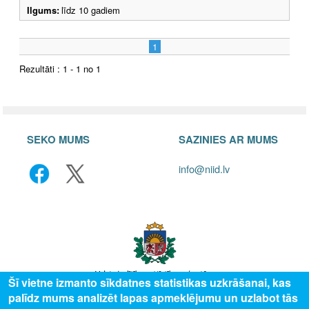
Ilgums:
līdz 10 gadiem
1
Rezultāti : 1 - 1 no 1
SEKO MUMS
SAZINIES AR MUMS
info@niid.lv
Šī vietne izmanto sīkdatnes statistikas uzkrāšanai, kas
palīdz mums analizēt lapas apmeklējumu un uzlabot tās