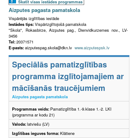
Skatīt visas iestādes programmas
Aizputes pagasta pamatskola
Vispārējās izglītības iestāde
Iestādes tips:
Vispārizglītojošā pamatskola
"Skola", Rokasbirze, Aizputes pag., Dienvidkurzemes nov., LV-
3456
Tel:
20371571
E-pasts:
aizputespag.skola@dkn.lv
www.aizputespsk.lv
Speciālās pamatizglītības
programma izglītojamajiem ar
mācīšanās traucējumiem
Aizputes pagasta pamatskola
Programmas veids:
Pamatizglītība 1.-9.klase 1.-2. LKI
(programma ar kodu 21)
Valoda:
latviešu (LV)
Izglītības ieguves forma:
Klātiene