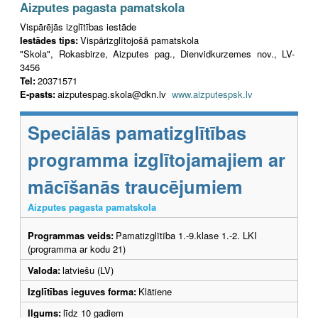
Aizputes pagasta pamatskola
Vispārējās izglītības iestāde
Iestādes tips:
Vispārizglītojošā pamatskola
"Skola", Rokasbirze, Aizputes pag., Dienvidkurzemes nov., LV-
3456
Tel:
20371571
E-pasts:
aizputespag.skola@dkn.lv
www.aizputespsk.lv
Speciālās pamatizglītības
programma izglītojamajiem ar
mācīšanās traucējumiem
Aizputes pagasta pamatskola
Programmas veids:
Pamatizglītība 1.-9.klase 1.-2. LKI
(programma ar kodu 21)
Valoda:
latviešu (LV)
Izglītības ieguves forma:
Klātiene
Ilgums:
līdz 10 gadiem