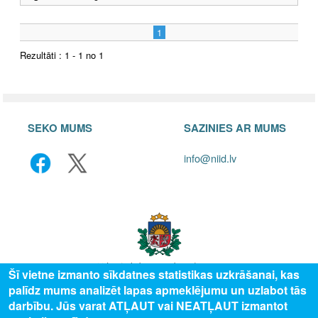
1
Rezultāti : 1 - 1 no 1
SEKO MUMS
SAZINIES AR MUMS
info@niid.lv
Šī vietne izmanto sīkdatnes statistikas uzkrāšanai, kas
palīdz mums analizēt lapas apmeklējumu un uzlabot tās
© 2025 Valsts izglītības attīstības aģentūra, publicētā satura visas tiesības
darbību. Jūs varat ATĻAUT vai NEATĻAUT izmantot
aizsargātas.