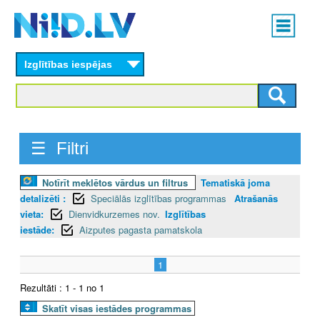
Skip
Main
to
menu
N
main
content
Izglītības iespējas
I
I
D
☰ Filtri
.
Notīrīt meklētos vārdus un filtrus
Tematiskā joma
L
detalizēti :
Speciālās izglītības programmas
Atrašanās
V
vieta:
Dienvidkurzemes nov.
Izglītības
iestāde:
Aizputes pagasta pamatskola
1
Rezultāti : 1 - 1 no 1
Skatīt visas iestādes programmas