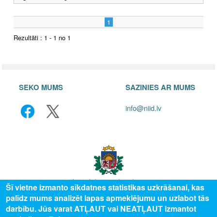
1
Rezultāti : 1 - 1 no 1
SEKO MUMS
SAZINIES AR MUMS
info@niid.lv
Šī vietne izmanto sīkdatnes statistikas uzkrāšanai, kas
palīdz mums analizēt lapas apmeklējumu un uzlabot tās
© 2025 Valsts izglītības attīstības aģentūra, publicētā satura visas tiesības
darbību. Jūs varat ATĻAUT vai NEATĻAUT izmantot
aizsargātas.