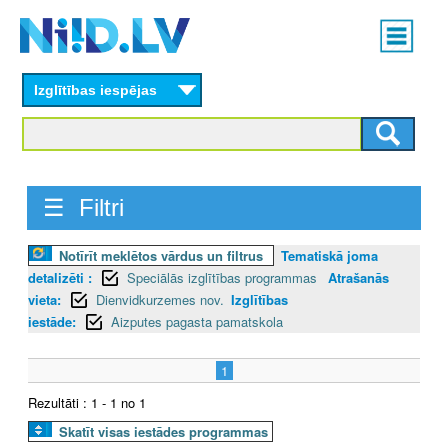
Skip
Main
to
menu
N
main
content
Izglītības iespējas
I
I
D
☰ Filtri
.
Notīrīt meklētos vārdus un filtrus
Tematiskā joma
L
detalizēti :
Speciālās izglītības programmas
Atrašanās
V
vieta:
Dienvidkurzemes nov.
Izglītības
iestāde:
Aizputes pagasta pamatskola
1
Rezultāti : 1 - 1 no 1
Skatīt visas iestādes programmas