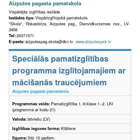
Aizputes pagasta pamatskola
Vispārējās izglītības iestāde
Iestādes tips:
Vispārizglītojošā pamatskola
"Skola", Rokasbirze, Aizputes pag., Dienvidkurzemes nov., LV-
3456
Tel:
20371571
E-pasts:
aizputespag.skola@dkn.lv
www.aizputespsk.lv
Speciālās pamatizglītības
programma izglītojamajiem ar
mācīšanās traucējumiem
Aizputes pagasta pamatskola
Programmas veids:
Pamatizglītība 1.-9.klase 1.-2. LKI
(programma ar kodu 21)
Valoda:
latviešu (LV)
Izglītības ieguves forma:
Klātiene
Ilgums:
līdz 10 gadiem