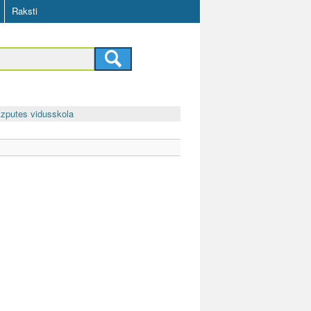
Raksti
izputes vidusskola