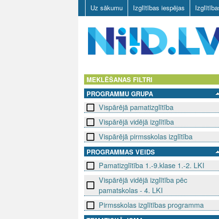
Uz sākumu
Izglītības iespējas
Izglītīb
N
I
MEKLĒŠANAS FILTRI
PROGRAMMU GRUPA
I
Vispārējā pamatizglītība
D
Vispārējā vidējā izglītība
.
Vispārējā pirmsskolas izglītība
PROGRAMMAS VEIDS
L
Pamatizglītība 1.-9.klase 1.-2. LKI
V
Vispārējā vidējā izglītība pēc
pamatskolas - 4. LKI
Pirmsskolas izglītības programma