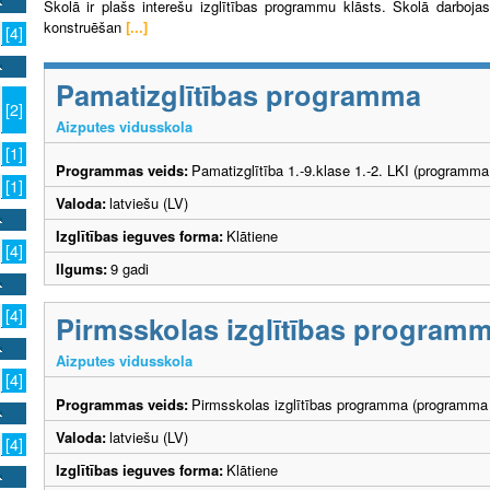
Skolā ir plašs interešu izglītības programmu klāsts. Skolā darboj
konstruēšan
[...]
[4]
Pamatizglītības programma
[2]
Aizputes vidusskola
[1]
Programmas veids:
Pamatizglītība 1.-9.klase 1.-2. LKI (programma
[1]
Valoda:
latviešu (LV)
Izglītības ieguves forma:
Klātiene
[4]
Ilgums:
9 gadi
[4]
Pirmsskolas izglītības program
Aizputes vidusskola
[4]
Programmas veids:
Pirmsskolas izglītības programma (programma 
Valoda:
latviešu (LV)
[4]
Izglītības ieguves forma:
Klātiene