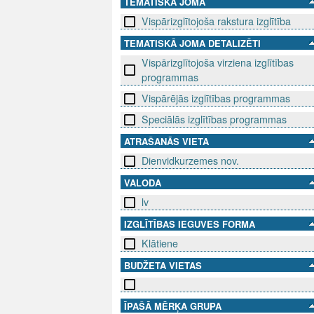
TEMATISKĀ JOMA
Vispārizglītojoša rakstura izglītība
TEMATISKĀ JOMA DETALIZĒTI
Vispārizglītojoša virziena izglītības
programmas
Vispārējās izglītības programmas
Speciālās izglītības programmas
ATRAŠANĀS VIETA
Dienvidkurzemes nov.
VALODA
lv
IZGLĪTĪBAS IEGUVES FORMA
Klātiene
BUDŽETA VIETAS
ĪPAŠĀ MĒRĶA GRUPA