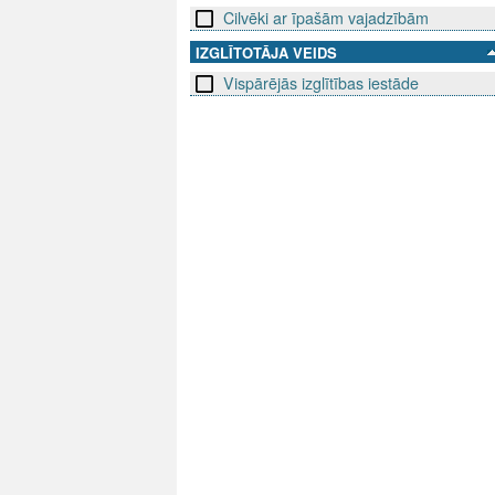
Cilvēki ar īpašām vajadzībām
IZGLĪTOTĀJA VEIDS
Vispārējās izglītības iestāde