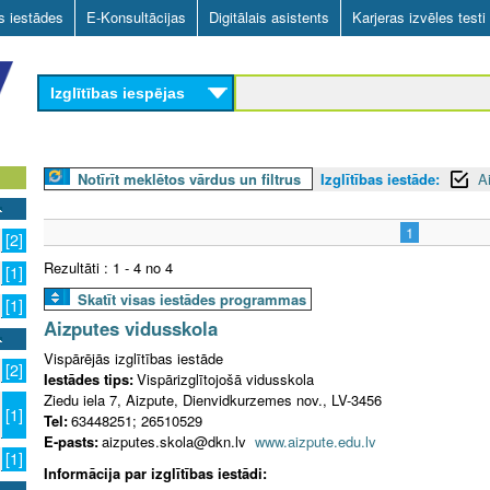
Skip
as iestādes
E-Konsultācijas
Digitālais asistents
Karjeras izvēles testi
to
main
Izglītības iespējas
content
Notīrīt meklētos vārdus un filtrus
Izglītības iestāde:
A
1
[2]
Rezultāti : 1 - 4 no 4
[1]
Skatīt visas iestādes programmas
[1]
Aizputes vidusskola
Vispārējās izglītības iestāde
[2]
Iestādes tips:
Vispārizglītojošā vidusskola
Ziedu iela 7, Aizpute, Dienvidkurzemes nov., LV-3456
[1]
Tel:
63448251; 26510529
E-pasts:
aizputes.skola@dkn.lv
www.aizpute.edu.lv
[1]
Informācija par izglītības iestādi: