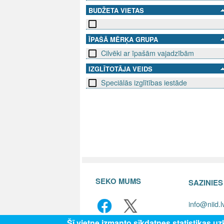
BUDŽETA VIETAS
ĪPAŠĀ MĒRĶA GRUPA
Cilvēki ar īpašām vajadzībām
IZGLĪTOTĀJA VEIDS
Speciālās izglītības iestāde
SEKO MUMS
SAZINIE
info@niid.l
Šī vietne izmanto sīkdatnes statistikas u