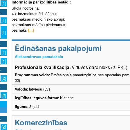
Informācija par izglītības iestādi:
[1]
Skola nodrošina:
4 x bezmaksas ēdināšanu;
bezmaksas medicīnisko aprūpi;
[1]
bezmaksas mācību piederumus;
bezmaks
[...]
[1]
Ēdināšanas pakalpojumi
[1]
Aleksandrovas pamatskola
[1]
Profesionālā kvalifikācija:
Virtuves darbinieks (2. PKL)
Programmas veids:
Profesionālā pamatizglītība pēc speciālās pama
[2]
22)
Valoda:
latviešu (LV)
[2]
Izglītības ieguves forma:
Klātiene
Ilgums:
3 gadi
Komerczinības
[2]