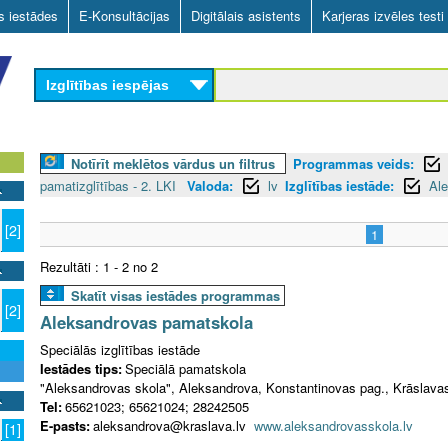
Skip
as iestādes
E-Konsultācijas
Digitālais asistents
Karjeras izvēles testi
to
main
Izglītības iespējas
content
Notīrīt meklētos vārdus un filtrus
Programmas veids:
pamatizglītības - 2. LKI
Valoda:
lv
Izglītības iestāde:
Al
[2]
1
Rezultāti : 1 - 2 no 2
Skatīt visas iestādes programmas
[2]
Aleksandrovas pamatskola
Speciālās izglītības iestāde
Iestādes tips:
Speciālā pamatskola
"Aleksandrovas skola", Aleksandrova, Konstantinovas pag., Krāslavas
Tel:
65621023; 65621024; 28242505
E-pasts:
aleksandrova@kraslava.lv
www.aleksandrovasskola.lv
[1]