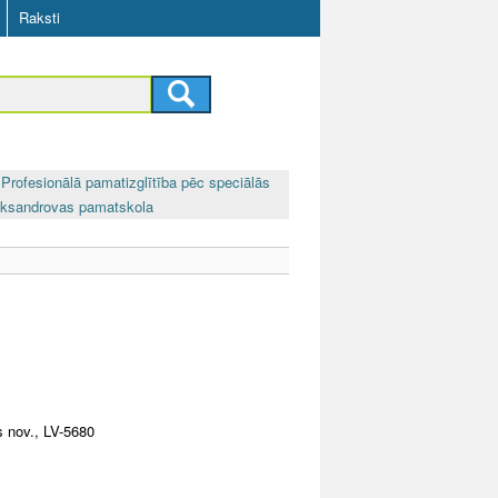
Raksti
Profesionālā pamatizglītība pēc speciālās
eksandrovas pamatskola
 nov., LV-5680