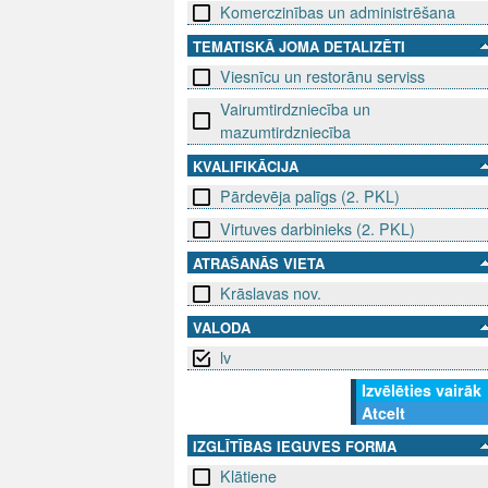
Komerczinības un administrēšana
TEMATISKĀ JOMA DETALIZĒTI
Viesnīcu un restorānu serviss
Vairumtirdzniecība un
mazumtirdzniecība
KVALIFIKĀCIJA
Pārdevēja palīgs (2. PKL)
Virtuves darbinieks (2. PKL)
ATRAŠANĀS VIETA
Krāslavas nov.
VALODA
lv
Izvēlēties vairāk
Atcelt
IZGLĪTĪBAS IEGUVES FORMA
Klātiene