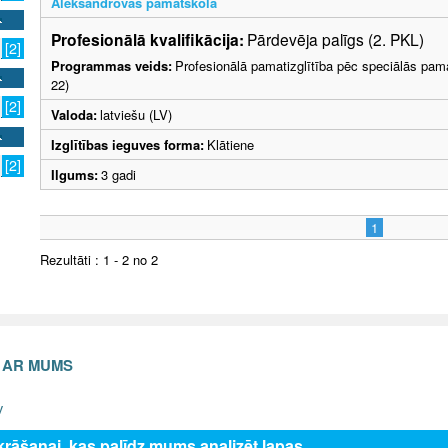
Aleksandrovas pamatskola
Profesionālā kvalifikācija:
Pārdevēja palīgs (2. PKL)
[2]
Programmas veids:
Profesionālā pamatizglītība pēc speciālās pama
22)
[2]
Valoda:
latviešu (LV)
Izglītības ieguves forma:
Klātiene
[2]
Ilgums:
3 gadi
1
Rezultāti : 1 - 2 no 2
S AR MUMS
v
zkrāšanai, kas palīdz mums analizēt lapas