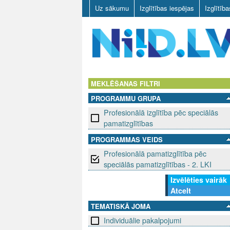
Uz sākumu
Izglītības iespējas
Izglītīb
N
I
MEKLĒŠANAS FILTRI
PROGRAMMU GRUPA
I
Profesionālā izglītība pēc speciālās
D
pamatizglītības
PROGRAMMAS VEIDS
.
Profesionālā pamatizglītība pēc
L
speciālās pamatizglītības - 2. LKI
Izvēlēties vairāk
V
Atcelt
TEMATISKĀ JOMA
Individuālie pakalpojumi