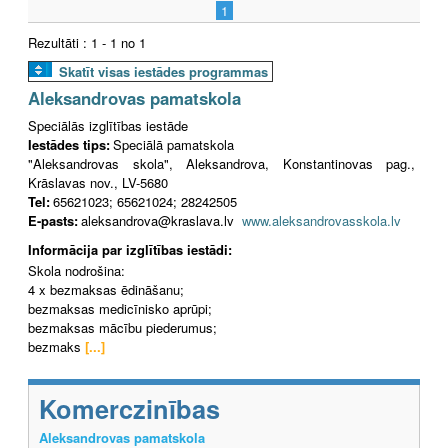
1
Rezultāti : 1 - 1 no 1
Skatīt visas iestādes programmas
Aleksandrovas pamatskola
Speciālās izglītības iestāde
Iestādes tips:
Speciālā pamatskola
"Aleksandrovas skola", Aleksandrova, Konstantinovas pag.,
Krāslavas nov., LV-5680
Tel:
65621023; 65621024; 28242505
E-pasts:
aleksandrova@kraslava.lv
www.aleksandrovasskola.lv
Informācija par izglītības iestādi:
Skola nodrošina:
4 x bezmaksas ēdināšanu;
bezmaksas medicīnisko aprūpi;
bezmaksas mācību piederumus;
bezmaks
[...]
Komerczinības
Aleksandrovas pamatskola