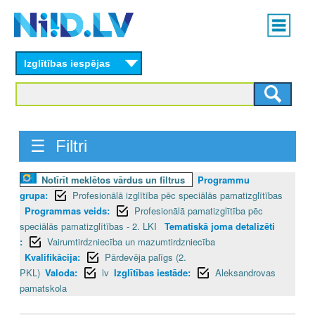
Skip
Main
to
menu
N
main
content
Izglītības iespējas
I
I
D
☰ Filtri
.
Notīrīt meklētos vārdus un filtrus
Programmu
L
grupa:
Profesionālā izglītība pēc speciālās pamatizglītības
V
Programmas veids:
Profesionālā pamatizglītība pēc
speciālās pamatizglītības - 2. LKI
Tematiskā joma detalizēti
:
Vairumtirdzniecība un mazumtirdzniecība
Kvalifikācija:
Pārdevēja palīgs (2.
PKL)
Valoda:
lv
Izglītības iestāde:
Aleksandrovas
pamatskola